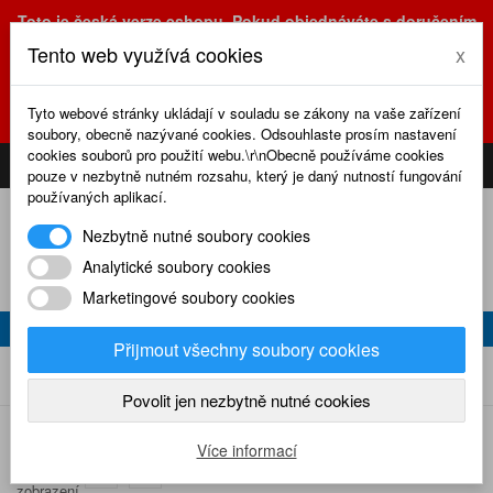
Toto je česká verze eshopu. Pokud objednáváte s doručením
na Slovensko, prosím využijte slovenskou verzi
Tento web využívá cookies
x
(sk.eshop.rcrevue.cz - kliknutím na slovenskou vlajku)
POZOR
ZMĚNA
: výdejní místo a kancelář jsou nyní na adrese
Tyto webové stránky ukládají v souladu se zákony na vaše zařízení
Olšanská 3, Praha 3, tel. (+420) 222 723 388, 774 777 794.
soubory, obecně nazývané cookies. Odsouhlaste prosím nastavení
0
cookies souborů pro použití webu.\r\nObecně používáme cookies
CS
SK
PŘIHLÁSIT
KOŠÍK
pouze v nezbytně nutném rozsahu, který je daný nutností fungování
používaných aplikací.
Nezbytně nutné soubory cookies
Analytické soubory cookies
Marketingové soubory cookies
PUBLIKACE
Přijmout všechny soubory cookies
Publikace
Home
Ostatní
Povolit jen nezbytně nutné cookies
Více informací
Způsob
zobrazení