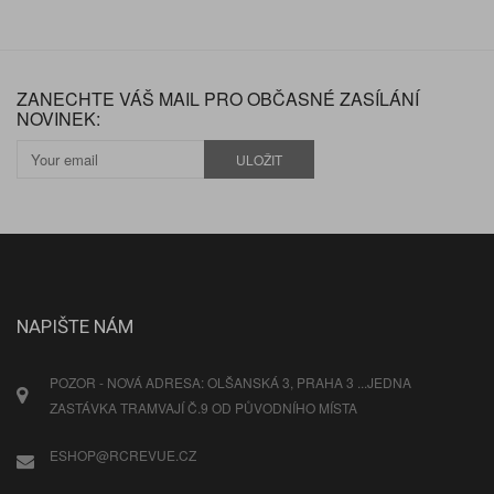
ZANECHTE VÁŠ MAIL PRO OBČASNÉ ZASÍLÁNÍ
NOVINEK:
ULOŽIT
NAPIŠTE NÁM
POZOR - NOVÁ ADRESA: OLŠANSKÁ 3, PRAHA 3 ...JEDNA
ZASTÁVKA TRAMVAJÍ Č.9 OD PŮVODNÍHO MÍSTA
ESHOP@RCREVUE.CZ