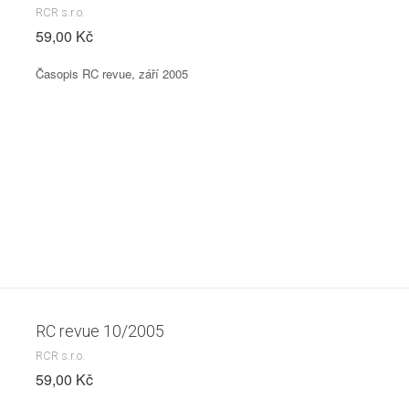
RCR s.r.o.
59,00 Kč
Časopis RC revue, září 2005
RC revue 10/2005
RCR s.r.o.
59,00 Kč