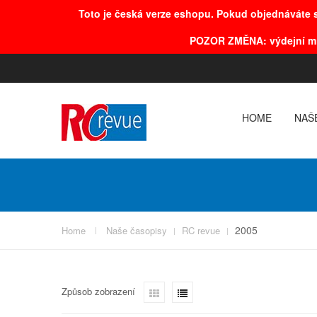
Toto je česká verze eshopu. Pokud objednáváte s
POZOR
ZMĚNA
: výdejní m
HOME
NAŠ
2005
Home
Naše časopisy
RC revue
Způsob zobrazení