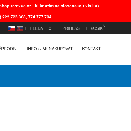
hop.rcrevue.cz - kliknutím na slovenskou vlajku)
) 222 723 388, 774 777 794.
0
CS
SK
HLEDAT
PŘIHLÁSIT
KOŠÍK
ÝPRODEJ
INFO / JAK NAKUPOVAT
KONTAKT