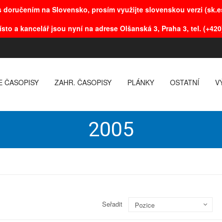
 doručením na Slovensko, prosím využijte slovenskou verzi (sk.es
ísto a kancelář jsou nyní na adrese Olšanská 3, Praha 3, tel. (+420
E ČASOPISY
ZAHR. ČASOPISY
PLÁNKY
OSTATNÍ
V
2005
Seřadit
Pozice