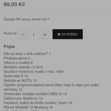
89,00 Kč
Časopis RC revue, červen 2017
-
+
Počet ks
DO KOŠÍKU
Popis
Kde se letos v létě uvidíme? 1
Představujeme 2
Víkend s modely 6
MoNaKo oslavilo 15 let 8
Soutěžní motorový model z roku 1949
Sokol-496-D 10
Nebojte se ALOTu 10
Digitální programovatelná serva Hitec řady D nejen pro velké
akrobaty 12
Univerzální ovladač osvětlení MDL16 15
Čeština pro Spektrum 16
Instalace vodičů do křídla modelu i jinam 16
Plánek Modelář 15 Mustang 18