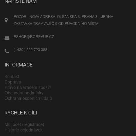
NAPIŠTE NÁM
POZOR - NOVÁ ADRESA: OLŠANSKÁ 3, PRAHA 3 ...JEDNA
ZASTÁVKA TRAMVAJÍ Č.9 OD PŮVODNÍHO MÍSTA
ESHOP@RCREVUE.CZ
(+420 ) 222 723 388
INFORMACE
Kontakt
Doprava
Právo na vrácení zboží?
Obchodní podmínky
Ochrana osobních údajů
RYCHLE K CÍLI
Můj účet (registrace)
Historie objednávek