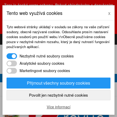
Toto je česká verze eshopu. Pokud objednáváte s doručením
na Slovensko, prosím využijte slovenskou verzi
Tento web využívá cookies
x
(sk.eshop.rcrevue.cz - kliknutím na slovenskou vlajku)
POZOR
ZMĚNA
: výdejní místo a kancelář jsou nyní na adrese
Tyto webové stránky ukládají v souladu se zákony na vaše zařízení
Olšanská 3, Praha 3, tel. (+420) 222 723 388, 774 777 794.
soubory, obecně nazývané cookies. Odsouhlaste prosím nastavení
0
cookies souborů pro použití webu.\r\nObecně používáme cookies
CS
SK
PŘIHLÁSIT
KOŠÍK
pouze v nezbytně nutném rozsahu, který je daný nutností fungování
používaných aplikací.
Nezbytně nutné soubory cookies
Analytické soubory cookies
Marketingové soubory cookies
RC REVUE 6/2017
Přijmout všechny soubory cookies
RC revue 6/2017
Home
Naše časopisy
RC revue
2017
Povolit jen nezbytně nutné cookies
Více informací