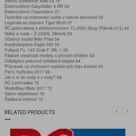
Větroň Schleicher ASK-18 19
Elektrovětroň EasyGlider 4 RR 24
Elektrovětroň Fascination 27
Technika na mistrovství světa v halové akrobacii 32
Legenda se jménem Tiger Moth 37
RC polomaketa s elektromotorem TL-2000 Sting (Plánek 213) 44
Velká a malá – Z-226SL Viktorie 50
Účelový model Miss Priss 54
Kvadrokoptéra Eagle 550 56
Folland Fo. 145 Gnat F. Mk. 1 59
Pádové vlastnosti modelu s přímým křídlem 62
Odklápěcí posuvná vztlaková klapka 64
Přípravek na zhotovení maketových hlav šroubů 65
Parní Vyžlovka 2017 66
Jak s ní do vody a z vody? 69
RC Lochneska 70
Modellbau Wels 2017 72
Vaším objektivem 76
Řádková inzerce 79
RELATED PRODUCTS