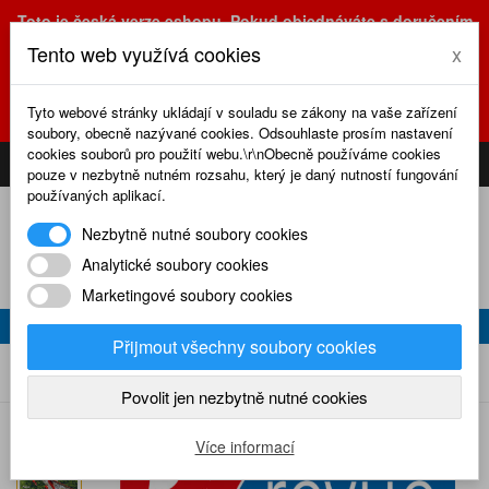
Toto je česká verze eshopu. Pokud objednáváte s doručením
na Slovensko, prosím využijte slovenskou verzi
Tento web využívá cookies
x
(sk.eshop.rcrevue.cz - kliknutím na slovenskou vlajku)
POZOR
ZMĚNA
: výdejní místo a kancelář jsou nyní na adrese
Tyto webové stránky ukládají v souladu se zákony na vaše zařízení
Olšanská 3, Praha 3, tel. (+420) 222 723 388, 774 777 794.
soubory, obecně nazývané cookies. Odsouhlaste prosím nastavení
0
cookies souborů pro použití webu.\r\nObecně používáme cookies
CS
SK
PŘIHLÁSIT
KOŠÍK
pouze v nezbytně nutném rozsahu, který je daný nutností fungování
používaných aplikací.
Nezbytně nutné soubory cookies
Analytické soubory cookies
Marketingové soubory cookies
RC REVUE 10/2021
Přijmout všechny soubory cookies
RC revue 10/2021
Home
Naše časopisy
RC revue
2021
Povolit jen nezbytně nutné cookies
Více informací