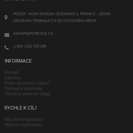
POZOR - NOVÁ ADRESA: OLŠANSKÁ 3, PRAHA 3 ...JEDNA
ZASTÁVKA TRAMVAJÍ Č.9 OD PŮVODNÍHO MÍSTA
ESHOP@RCREVUE.CZ
(+420 ) 222 723 388
INFORMACE
Kontakt
Doprava
Právo na vrácení zboží?
Obchodní podmínky
Ochrana osobních údajů
RYCHLE K CÍLI
Můj účet (registrace)
Historie objednávek