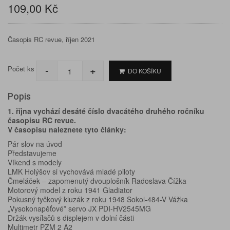
109,00 Kč
Časopis RC revue, říjen 2021
-
+
Počet ks
DO KOŠÍKU
Popis
1. října vychází desáté číslo dvacátého druhého ročníku
časopisu RC revue.
V časopisu naleznete tyto články:
Pár slov na úvod
Představujeme
Víkend s modely
LMK Holýšov si vychovává mladé piloty
Čmeláček – zapomenutý dvouplošník Radoslava Čížka
Motorový model z roku 1941 Gladiator
Pokusný tyčkový kluzák z roku 1948 Sokol-484-V Vážka
„Vysokonapěťové” servo JX PDI-HV2545MG
Držák vysílačů s displejem v dolní části
Multimetr PZM 2 A2