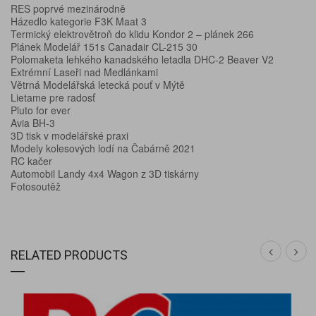
RES poprvé mezinárodně
Házedlo kategorie F3K Maat 3
Termický elektrovětroň do klidu Kondor 2 – plánek 266
Plánek Modelář 151s Canadair CL-215 30
Polomaketa lehkého kanadského letadla DHC-2 Beaver V2
Extrémní Laseři nad Medlánkami
Větrná Modelářská letecká pouť v Mýtě
Lietame pre radosť
Pluto for ever
Avia BH-3
3D tisk v modelářské praxi
Modely kolesových lodí na Čabárně 2021
RC kačer
Automobil Landy 4x4 Wagon z 3D tiskárny
Fotosoutěž
RELATED PRODUCTS