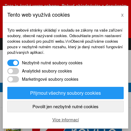
Toto je česká verze eshopu. Pokud objednáváte s doručením
na Slovensko, prosím využijte slovenskou verzi
Tento web využívá cookies
x
(sk.eshop.rcrevue.cz - kliknutím na slovenskou vlajku)
POZOR
ZMĚNA
: výdejní místo a kancelář jsou nyní na adrese
Tyto webové stránky ukládají v souladu se zákony na vaše zařízení
Olšanská 3, Praha 3, tel. (+420) 222 723 388, 774 777 794.
soubory, obecně nazývané cookies. Odsouhlaste prosím nastavení
0
cookies souborů pro použití webu.\r\nObecně používáme cookies
CS
SK
PŘIHLÁSIT
KOŠÍK
pouze v nezbytně nutném rozsahu, který je daný nutností fungování
používaných aplikací.
Nezbytně nutné soubory cookies
Analytické soubory cookies
Marketingové soubory cookies
RC REVUE 10/2024
Přijmout všechny soubory cookies
RC revue 10/2024
Home
Naše časopisy
RC revue
2024
Povolit jen nezbytně nutné cookies
Více informací