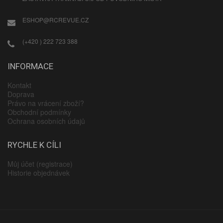
ESHOP@RCREVUE.CZ
(+420 ) 222 723 388
INFORMACE
Kontakt
Doprava
Právo na vrácení zboží?
Obchodní podmínky
Ochrana osobních údajů
RYCHLE K CÍLI
Můj účet (registrace)
Historie objednávek