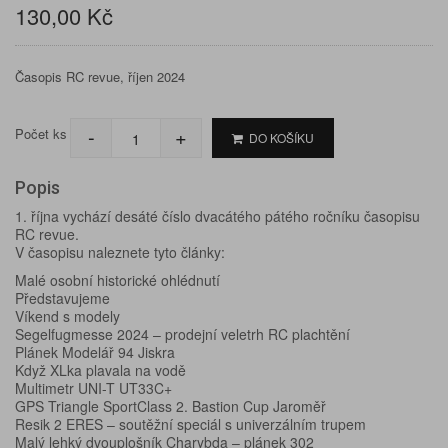
130,00 Kč
Časopis RC revue, říjen 2024
-
+
Počet ks
DO KOŠÍKU
Popis
1. října vychází desáté číslo dvacátého pátého ročníku časopisu
RC revue.
V časopisu naleznete tyto články:
Malé osobní historické ohlédnutí
Představujeme
Víkend s modely
Segelfugmesse 2024 – prodejní veletrh RC plachtění
Plánek Modelář 94 Jiskra
Když XLka plavala na vodě
Multimetr UNI-T UT33C+
GPS Triangle SportClass 2. Bastion Cup Jaroměř
Resik 2 ERES – soutěžní speciál s univerzálním trupem
Malý lehký dvouplošník Charybda – plánek 302