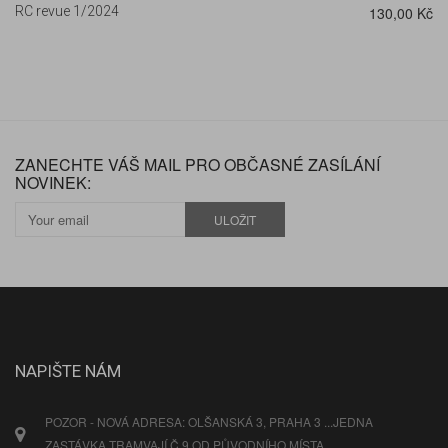
RC revue 1/2024
130,00 Kč
ZANECHTE VÁŠ MAIL PRO OBČASNÉ ZASÍLÁNÍ
NOVINEK:
ULOŽIT
NAPIŠTE NÁM
POZOR - NOVÁ ADRESA: OLŠANSKÁ 3, PRAHA 3 ...JEDNA
ZASTÁVKA TRAMVAJÍ Č.9 OD PŮVODNÍHO MÍSTA