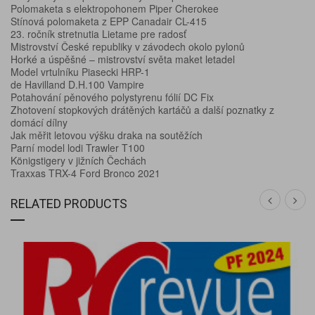
Polomaketa s elektropohonem Piper Cherokee
Stínová polomaketa z EPP Canadair CL-415
23. ročník stretnutia Lietame pre radosť
Mistrovství České republiky v závodech okolo pylonů
Horké a úspěšné – mistrovství světa maket letadel
Model vrtulníku Piasecki HRP-1
de Havilland D.H.100 Vampire
Potahování pěnového polystyrenu fólií DC Fix
Zhotovení stopkových drátěných kartáčů a další poznatky z
domácí dílny
Jak měřit letovou výšku draka na soutěžích
Parní model lodi Trawler T100
Königstigery v jižních Čechách
Traxxas TRX-4 Ford Bronco 2021
RELATED PRODUCTS