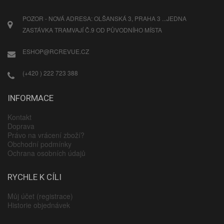
POZOR - NOVÁ ADRESA: OLŠANSKÁ 3, PRAHA 3 ...JEDNA
ZASTÁVKA TRAMVAJÍ Č.9 OD PŮVODNÍHO MÍSTA
ESHOP@RCREVUE.CZ
(+420 ) 222 723 388
INFORMACE
Kontakt
Doprava
Právo na vrácení zboží?
Obchodní podmínky
Ochrana osobních údajů
RYCHLE K CÍLI
Můj účet (registrace)
Historie objednávek