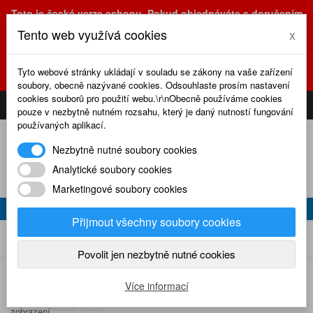
Toto je česká verze eshopu. Pokud objednáváte s doručením
na Slovensko, prosím využijte slovenskou verzi
Tento web využívá cookies
x
(sk.eshop.rcrevue.cz - kliknutím na slovenskou vlajku)
POZOR
ZMĚNA
: výdejní místo a kancelář jsou nyní na adrese
Tyto webové stránky ukládají v souladu se zákony na vaše zařízení
Olšanská 3, Praha 3, tel. (+420) 222 723 388, 774 777 794.
soubory, obecně nazývané cookies. Odsouhlaste prosím nastavení
0
cookies souborů pro použití webu.\r\nObecně používáme cookies
CS
SK
PŘIHLÁSIT
KOŠÍK
pouze v nezbytně nutném rozsahu, který je daný nutností fungování
používaných aplikací.
Nezbytně nutné soubory cookies
Analytické soubory cookies
Marketingové soubory cookies
2008
Přijmout všechny soubory cookies
2008
Home
Naše časopisy
RC revue
Povolit jen nezbytně nutné cookies
Více informací
Způsob
zobrazení