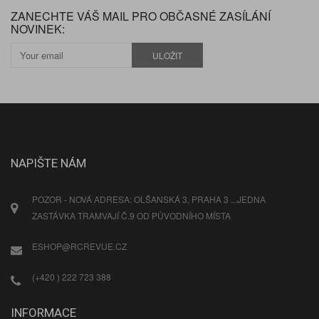
ZANECHTE VÁŠ MAIL PRO OBČASNÉ ZASÍLÁNÍ
NOVINEK:
ULOŽIT
NAPIŠTE NÁM
POZOR - NOVÁ ADRESA: OLŠANSKÁ 3, PRAHA 3 ...JEDNA
ZASTÁVKA TRAMVAJÍ Č.9 OD PŮVODNÍHO MÍSTA
ESHOP@RCREVUE.CZ
(+420 ) 222 723 388
INFORMACE