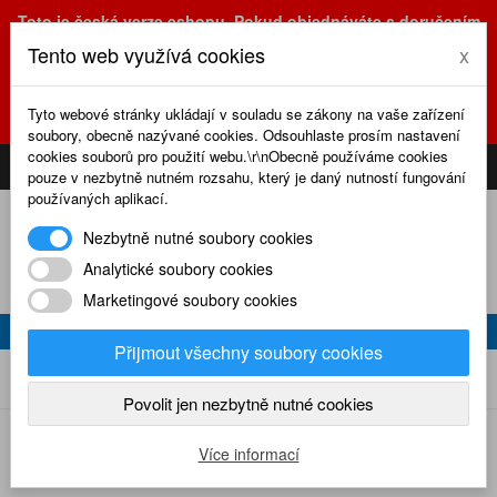
Toto je česká verze eshopu. Pokud objednáváte s doručením
na Slovensko, prosím využijte slovenskou verzi
Tento web využívá cookies
x
(sk.eshop.rcrevue.cz - kliknutím na slovenskou vlajku)
POZOR
ZMĚNA
: výdejní místo a kancelář jsou nyní na adrese
Tyto webové stránky ukládají v souladu se zákony na vaše zařízení
Olšanská 3, Praha 3, tel. (+420) 222 723 388, 774 777 794.
soubory, obecně nazývané cookies. Odsouhlaste prosím nastavení
0
cookies souborů pro použití webu.\r\nObecně používáme cookies
CS
SK
PŘIHLÁSIT
KOŠÍK
pouze v nezbytně nutném rozsahu, který je daný nutností fungování
používaných aplikací.
Nezbytně nutné soubory cookies
Analytické soubory cookies
Marketingové soubory cookies
WYDAWNICTWO SAGA
Přijmout všechny soubory cookies
Wydawnictwo SAGA
Home
Zahraniční časopisy
Polsky
Povolit jen nezbytně nutné cookies
Podkategorie
Více informací