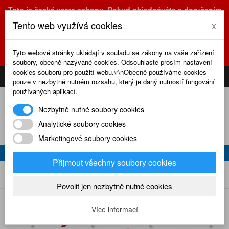
Toto je česká verze eshopu. Pokud objednáváte s doručením
na Slovensko, prosím využijte slovenskou verzi
Tento web využívá cookies
x
(sk.eshop.rcrevue.cz - kliknutím na slovenskou vlajku)
POZOR
ZMĚNA
: výdejní místo a kancelář jsou nyní na adrese
Tyto webové stránky ukládají v souladu se zákony na vaše zařízení
Olšanská 3, Praha 3, tel. (+420) 222 723 388, 774 777 794.
soubory, obecně nazývané cookies. Odsouhlaste prosím nastavení
0
cookies souborů pro použití webu.\r\nObecně používáme cookies
CS
SK
PŘIHLÁSIT
KOŠÍK
pouze v nezbytně nutném rozsahu, který je daný nutností fungování
používaných aplikací.
Nezbytně nutné soubory cookies
Analytické soubory cookies
Marketingové soubory cookies
VÝPRODEJ
Přijmout všechny soubory cookies
Home
Výprodej
Povolit jen nezbytně nutné cookies
Více informací