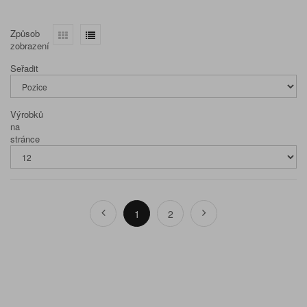
Způsob
zobrazení
Seřadit
Výrobků
na
stránce
1
2