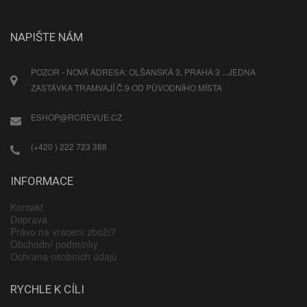
NAPIŠTE NÁM
POZOR - NOVÁ ADRESA: OLŠANSKÁ 3, PRAHA 3 ...JEDNA
ZASTÁVKA TRAMVAJÍ Č.9 OD PŮVODNÍHO MÍSTA
ESHOP@RCREVUE.CZ
(+420 ) 222 723 388
INFORMACE
Kontakt
Doprava
Právo na vrácení zboží?
Obchodní podmínky
Ochrana osobních údajů
RYCHLE K CÍLI