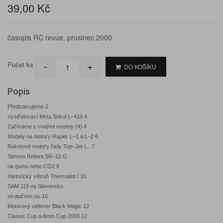
39,00 Kč
časopis RC revue, prosinec 2000
-
+
Počet ks
DO KOŠÍKU
Popis
Představujeme 2
Vystřelovací Meta Sokol L–410 4
Začínáme s malými modely (4) 4
Modely na motory Rapier L–1 a L–2 6
Raketové motory řady Top–Jet L.. 7
Stinson Reliant SR–10 G
na gumu nebo CO2 8
Historický větroň Thermalist I 10
SAM 119 na Slovensku
skutočnos;ou 10
Motorový oldtimer Black Magic 12
Classic Cup a Atom Cup 2000 12