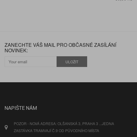
ZANECHTE VÁŠ MAIL PRO OBČASNÉ ZASÍLÁNÍ
NOVINEK:
ULOŽIT
NAPIŠTE NÁM
POZOR - NOVÁ ADRESA: OLŠANSKÁ 3, PRAHA 3 ...JEDNA
ZASTÁVKA TRAMVAJÍ Č.9 OD PŮVODNÍHO MÍSTA