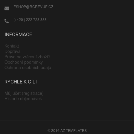
ESHOP@RCREVUE.CZ
(+420 ) 222 723 388
INFORMACE
Kontakt
Doprava
Právo na vrácení zboží?
Obchodní podmínky
Ochrana osobních údajů
RYCHLE K CÍLI
Můj účet (registrace)
Historie objednávek
© 2016 AZ TEMPLATES