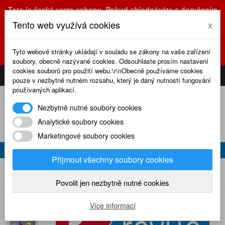
Toto je česká verze eshopu. Pokud objednáváte s doručením
na Slovensko, prosím využijte slovenskou verzi
Tento web využívá cookies
x
(sk.eshop.rcrevue.cz - kliknutím na slovenskou vlajku)
POZOR
ZMĚNA
: výdejní místo a kancelář jsou nyní na adrese
Tyto webové stránky ukládají v souladu se zákony na vaše zařízení
Olšanská 3, Praha 3, tel. (+420) 222 723 388, 774 777 794.
soubory, obecně nazývané cookies. Odsouhlaste prosím nastavení
0
cookies souborů pro použití webu.\r\nObecně používáme cookies
CS
SK
PŘIHLÁSIT
KOŠÍK
pouze v nezbytně nutném rozsahu, který je daný nutností fungování
používaných aplikací.
Nezbytně nutné soubory cookies
Analytické soubory cookies
Marketingové soubory cookies
RC REVUE 4/2000
Přijmout všechny soubory cookies
RC revue 4/2000
Home
Naše časopisy
RC revue
2000
Povolit jen nezbytně nutné cookies
Více informací