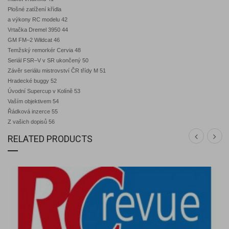
Plošné zatížení křídla
a výkony RC modelu 42
Vrtačka Dremel 3950 44
GM FM–2 Wildcat 46
Temžský remorkér Cervia 48
Seriál FSR–V v SR ukončený 50
Závěr seriálu mistrovství ČR třídy M 51
Hradecké buggy 52
Úvodní Supercup v Kolíně 53
Vaším objektivem 54
Řádková inzerce 55
Z vašich dopisů 56
RELATED PRODUCTS