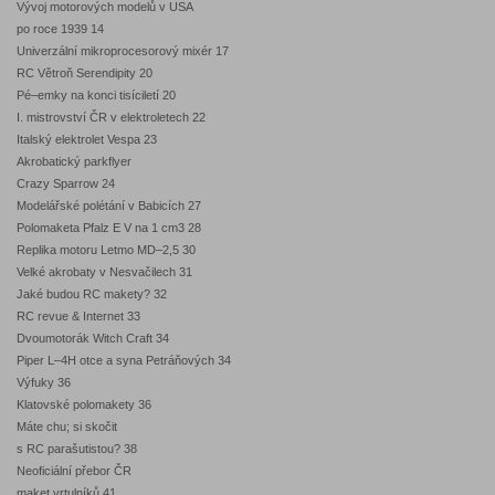
Vývoj motorových modelů v USA
po roce 1939 14
Univerzální mikroprocesorový mixér 17
RC Větroň Serendipity 20
Pé–emky na konci tisíciletí 20
I. mistrovství ČR v elektroletech 22
Italský elektrolet Vespa 23
Akrobatický parkflyer
Crazy Sparrow 24
Modelářské polétání v Babicích 27
Polomaketa Pfalz E V na 1 cm3 28
Replika motoru Letmo MD–2,5 30
Velké akrobaty v Nesvačilech 31
Jaké budou RC makety? 32
RC revue & Internet 33
Dvoumotorák Witch Craft 34
Piper L–4H otce a syna Petráňových 34
Výfuky 36
Klatovské polomakety 36
Máte chu; si skočit
s RC parašutistou? 38
Neoficiální přebor ČR
maket vrtulníků 41