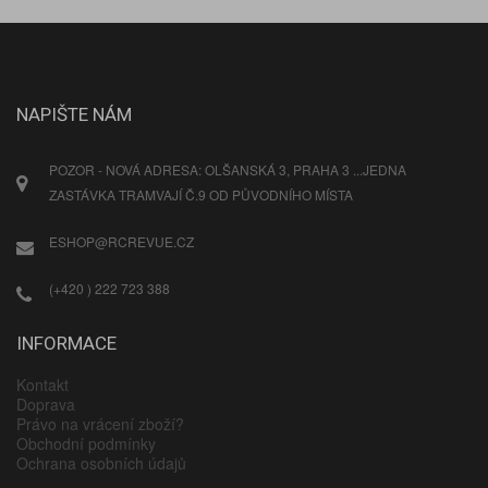
NAPIŠTE NÁM
POZOR - NOVÁ ADRESA: OLŠANSKÁ 3, PRAHA 3 ...JEDNA
ZASTÁVKA TRAMVAJÍ Č.9 OD PŮVODNÍHO MÍSTA
ESHOP@RCREVUE.CZ
(+420 ) 222 723 388
INFORMACE
Kontakt
Doprava
Právo na vrácení zboží?
Obchodní podmínky
Ochrana osobních údajů