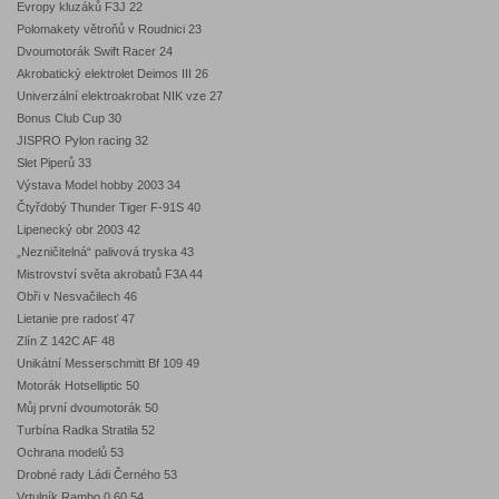
Evropy kluzáků F3J 22
Polomakety větroňů v Roudnici 23
Dvoumotorák Swift Racer 24
Akrobatický elektrolet Deimos III 26
Univerzální elektroakrobat NIK vze 27
Bonus Club Cup 30
JISPRO Pylon racing 32
Slet Piperů 33
Výstava Model hobby 2003 34
Čtyřdobý Thunder Tiger F-91S 40
Lipenecký obr 2003 42
„Nezničitelná“ palivová tryska 43
Mistrovství světa akrobatů F3A 44
Obři v Nesvačilech 46
Lietanie pre radosť 47
Zlín Z 142C AF 48
Unikátní Messerschmitt Bf 109 49
Motorák Hotselliptic 50
Můj první dvoumotorák 50
Turbína Radka Stratila 52
Ochrana modelů 53
Drobné rady Ládi Černého 53
Vrtulník Rambo 0,60 54