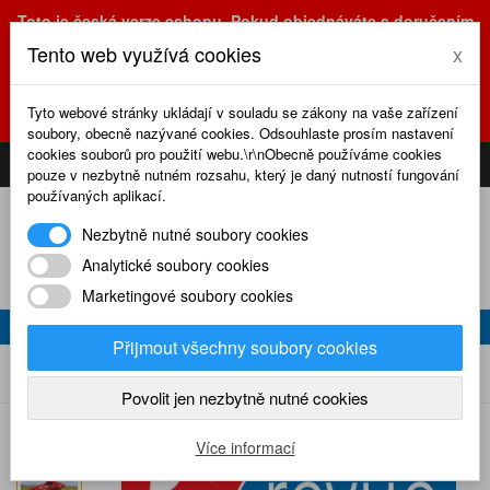
Toto je česká verze eshopu. Pokud objednáváte s doručením
na Slovensko, prosím využijte slovenskou verzi
Tento web využívá cookies
x
(sk.eshop.rcrevue.cz - kliknutím na slovenskou vlajku)
POZOR
ZMĚNA
: výdejní místo a kancelář jsou nyní na adrese
Tyto webové stránky ukládají v souladu se zákony na vaše zařízení
Olšanská 3, Praha 3, tel. (+420) 222 723 388, 774 777 794.
soubory, obecně nazývané cookies. Odsouhlaste prosím nastavení
0
cookies souborů pro použití webu.\r\nObecně používáme cookies
CS
SK
PŘIHLÁSIT
KOŠÍK
pouze v nezbytně nutném rozsahu, který je daný nutností fungování
používaných aplikací.
Nezbytně nutné soubory cookies
Analytické soubory cookies
Marketingové soubory cookies
RC REVUE 11/2003
Přijmout všechny soubory cookies
RC revue 11/2003
Home
Naše časopisy
RC revue
2003
Povolit jen nezbytně nutné cookies
Více informací