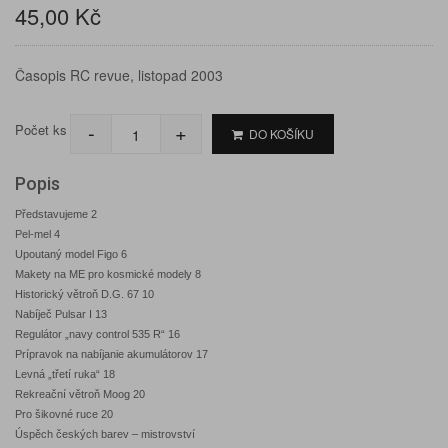
45,00 Kč
Časopis RC revue, listopad 2003
-
+
Počet ks
DO KOŠÍKU
Popis
Představujeme 2
Pel-mel 4
Upoutaný model Figo 6
Makety na ME pro kosmické modely 8
Historický větroň D.G. 67 10
Nabíječ Pulsar I 13
Regulátor „navy control 535 R“ 16
Prípravok na nabíjanie akumulátorov 17
Levná „třetí ruka“ 18
Rekreační větroň Moog 20
Pro šikovné ruce 20
Úspěch českých barev – mistrovství