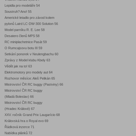
Lepidla pro modeláře 54
Soustruh? Ano! 55
Americké letadlo pro závod kolem
pylonů Laird LC-DW-300 Solution 56
Model parníku R. E. Lee 58
Desatero členů MPS 58
RC miniplachetnice Pasát 59
O Rumcajsovu botu III 59
Setkání ponorek v Neulengbachu 60
Zprávy z Model klubu Kbely 63
Vědět jak na to! 63
Elektromotory pro modely aut 64
Rozhovor měsíce: Aleš Pelikán 65
Mistrovství ČR RC buggy (Pastviny) 66
Mistrovství ČR RC buggy
(Mladá Boleslav) 66
Mistrovství ČR RC buggy
(Hradec Králové) 67
XXV. ročník Grand Prix Laugarício 68
Královská hra o Royal evo 69
Řádková inzerce 71
Nabídka plánků 72