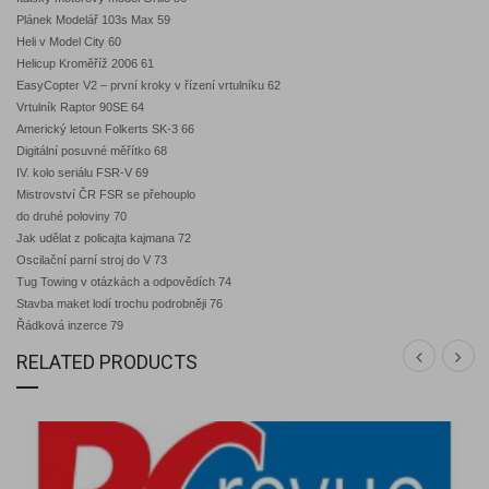
Plánek Modelář 103s Max 59
Heli v Model City 60
Helicup Kroměříž 2006 61
EasyCopter V2 – první kroky v řízení vrtulníku 62
Vrtulník Raptor 90SE 64
Americký letoun Folkerts SK-3 66
Digitální posuvné měřítko 68
IV. kolo seriálu FSR-V 69
Mistrovství ČR FSR se přehouplo
do druhé poloviny 70
Jak udělat z policajta kajmana 72
Oscilační parní stroj do V 73
Tug Towing v otázkách a odpovědích 74
Stavba maket lodí trochu podrobněji 76
Řádková inzerce 79
RELATED PRODUCTS