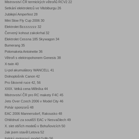
Mistrovství ČR termických větroňů RCV2 22
Setkání elektroletců ve Vilsbiburgu 26
Jubilejní Amperfest 28
Mini Slow Fly Cup 2006 30
Elektrolet Bzzzzzzzz 32
Červený kohout zakokrhal 32
Elektrolet Cessna 185 Skywagon 34
Bumerang 35
Polomaketa Antoinette 36
Větroň s elektropohonem Genesis 38
X-twin 40
Li-pol akumulátory WANCELL 41
Dolnoplošník Canon 42
Pro šikovné ruce 42, 56
XXIX. Velká cena Mělníka 44
Mistrovství ČR pro RC makety F4C 45
Jets Over Czech 2006 v Model City 46
Pohár sponzorů 48
EAC 2006 Mannersdorf, Rakousko 48
Ohlédnutí za soutěží EAC v Nesvačilech 49
X. slet obřích modelů v Bohuňovicích 50
Jak jsem stavěl Letova 52
Italský motorový model Grillo 56