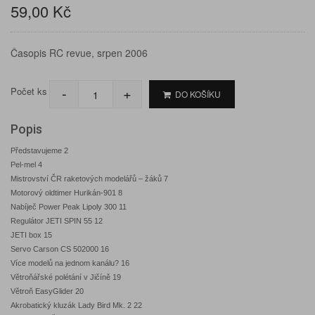
59,00 Kč
Časopis RC revue, srpen 2006
-
+
Počet ks
DO KOŠÍKU
Popis
Představujeme 2
Pel-mel 4
Mistrovství ČR raketových modelářů – žáků 7
Motorový oldtimer Hurikán-901 8
Nabíječ Power Peak Lipoly 300 11
Regulátor JETI SPIN 55 12
JETI box 15
Servo Carson CS 502000 16
Více modelů na jednom kanálu? 16
Větroňářské polétání v Jičíně 19
Větroň EasyGlider 20
Akrobatický kluzák Lady Bird Mk. 2 22