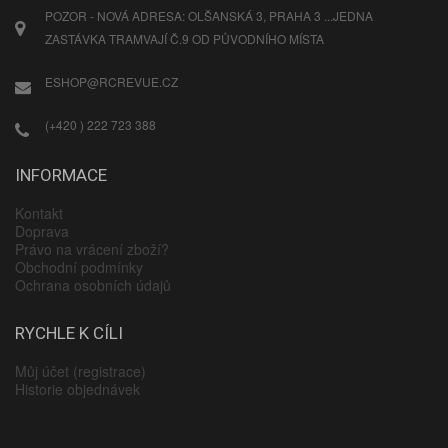
POZOR - NOVÁ ADRESA: OLŠANSKÁ 3, PRAHA 3 ...JEDNA
ZASTÁVKA TRAMVAJÍ Č.9 OD PŮVODNÍHO MÍSTA
ESHOP@RCREVUE.CZ
(+420 ) 222 723 388
INFORMACE
Kontakt
Doprava
Právo na vrácení zboží?
Obchodní podmínky
Ochrana osobních údajů
RYCHLE K CÍLI
Můj účet (registrace)
Historie objednávek