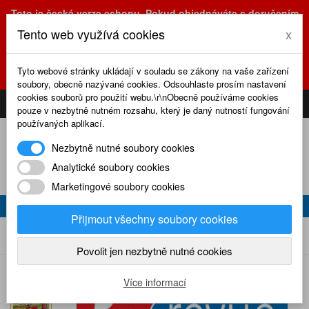
Toto je česká verze eshopu. Pokud objednáváte s doručením
na Slovensko, prosím využijte slovenskou verzi
Tento web využívá cookies
x
(sk.eshop.rcrevue.cz - kliknutím na slovenskou vlajku)
POZOR
ZMĚNA
: výdejní místo a kancelář jsou nyní na adrese
Tyto webové stránky ukládají v souladu se zákony na vaše zařízení
Olšanská 3, Praha 3, tel. (+420) 222 723 388, 774 777 794.
soubory, obecně nazývané cookies. Odsouhlaste prosím nastavení
0
cookies souborů pro použití webu.\r\nObecně používáme cookies
CS
SK
PŘIHLÁSIT
KOŠÍK
pouze v nezbytně nutném rozsahu, který je daný nutností fungování
používaných aplikací.
Nezbytně nutné soubory cookies
Analytické soubory cookies
Marketingové soubory cookies
RC REVUE 8/2006
Přijmout všechny soubory cookies
RC revue 8/2006
Home
Naše časopisy
RC revue
2006
Povolit jen nezbytně nutné cookies
Více informací