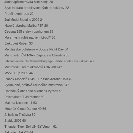
Jedenapůlmetrovka Mini Kanja 20
Štyri medaile pre slovenských pretekárov 22
Pro šikovné ruce 22
Jeti Model Meeting 2009 24
Halový akrobat Malibu F3P 26
Cessna 185 s elektropohonem 28
Má smysl rychlé nabíjení Li-pol? 30
Elektrolet Roben 33
Mikulášske polietanie – Bodice Flight Day 34
Mistrovství ČR F3A – Zaječice u Chrudimi 35
Internationale Großmodellflugtage Lehrte aneb veni vidi vici 40
Mistrovství světa akrobatů F3A 2009 42
MVVS Cup 2009 44
Plánek Modelář 134s – Cessna Aerobat 150 46
Vyfoukané, deštivé i slunečné mistrovství 47
Lipenecký obr zase o kousek vyrostl 48
Polomaketa T-34 Mentor 50
Maketa Nieuport 11 53
Motorák Cloud Dancer 40 56
2. helislet Trnávka 59
Stabio 2009 60
Thunder Tiger Bell UH-1Y Venom 61
Jakovlev Jak-23 64