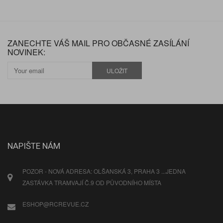
ZANECHTE VÁŠ MAIL PRO OBČASNÉ ZASÍLÁNÍ
NOVINEK:
ULOŽIT
NAPIŠTE NÁM
POZOR - NOVÁ ADRESA: OLŠANSKÁ 3, PRAHA 3 ...JEDNA
ZASTÁVKA TRAMVAJÍ Č.9 OD PŮVODNÍHO MÍSTA
ESHOP@RCREVUE.CZ