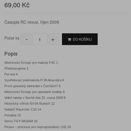
69,00 Kč
Časopis RC revue, říjen 2009
-
+
Počet ks
DO KOŠÍKU
Popis
Mistrovství Evropy pro makety F4C 1
Představujeme 2
Pel-mel 4
Vystřelovací polomaketa P-39 Airacobra 6
První upoutaný elektrolet v Čechách? 6
Mistrovství Evropy pro upoutané modely 8
Velké rakety v Suché dne 22. srpna 2009 9
Historický větroň NV-04 Rudoch 12
Nabíječ Raytronic C16 14
Poradna 15
Servo TGY-S8166M 16
Picaxe – procesor pro neprogramátory (10) 18