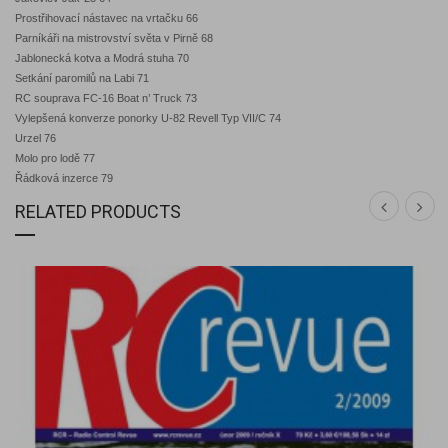
Prostřihovací nástavec na vrtačku 66
Parníkáři na mistrovství světa v Pirně 68
Jablonecká kotva a Modrá stuha 70
Setkání paromilů na Labi 71
RC souprava FC-16 Boat n’ Truck 73
Vylepšená konverze ponorky U-82 Revell Typ VII/C 74
Urzel 76
Molo pro lodě 77
Řádková inzerce 79
RELATED PRODUCTS