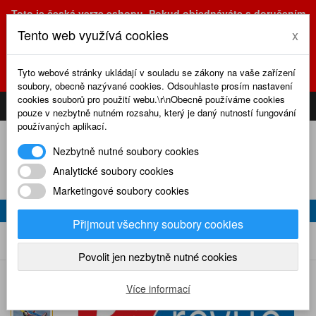
Toto je česká verze eshopu. Pokud objednáváte s doručením
na Slovensko, prosím využijte slovenskou verzi
Tento web využívá cookies
x
(sk.eshop.rcrevue.cz - kliknutím na slovenskou vlajku)
POZOR
ZMĚNA
: výdejní místo a kancelář jsou nyní na adrese
Tyto webové stránky ukládají v souladu se zákony na vaše zařízení
Olšanská 3, Praha 3, tel. (+420) 222 723 388, 774 777 794.
soubory, obecně nazývané cookies. Odsouhlaste prosím nastavení
0
cookies souborů pro použití webu.\r\nObecně používáme cookies
CS
SK
PŘIHLÁSIT
KOŠÍK
pouze v nezbytně nutném rozsahu, který je daný nutností fungování
používaných aplikací.
Nezbytně nutné soubory cookies
Analytické soubory cookies
Marketingové soubory cookies
RC REVUE 10/2009
Přijmout všechny soubory cookies
RC revue 10/2009
Home
Naše časopisy
RC revue
2009
Povolit jen nezbytně nutné cookies
Více informací