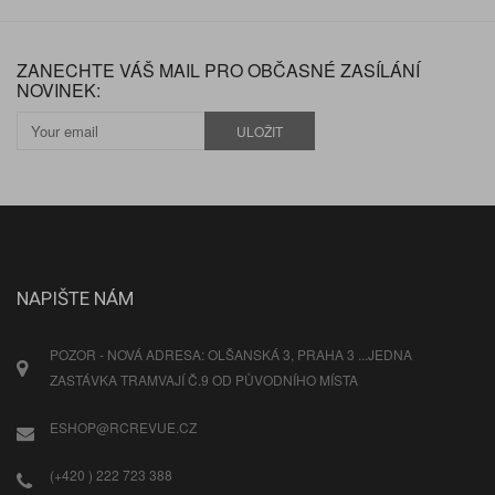
ZANECHTE VÁŠ MAIL PRO OBČASNÉ ZASÍLÁNÍ
NOVINEK:
ULOŽIT
NAPIŠTE NÁM
POZOR - NOVÁ ADRESA: OLŠANSKÁ 3, PRAHA 3 ...JEDNA
ZASTÁVKA TRAMVAJÍ Č.9 OD PŮVODNÍHO MÍSTA
ESHOP@RCREVUE.CZ
(+420 ) 222 723 388