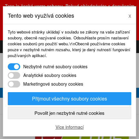
Toto je česká verze eshopu. Pokud objednáváte s doručením
na Slovensko, prosím využijte slovenskou verzi
Tento web využívá cookies
x
(sk.eshop.rcrevue.cz - kliknutím na slovenskou vlajku)
POZOR
ZMĚNA
: výdejní místo a kancelář jsou nyní na adrese
Tyto webové stránky ukládají v souladu se zákony na vaše zařízení
Olšanská 3, Praha 3, tel. (+420) 222 723 388, 774 777 794.
soubory, obecně nazývané cookies. Odsouhlaste prosím nastavení
0
cookies souborů pro použití webu.\r\nObecně používáme cookies
CS
SK
PŘIHLÁSIT
KOŠÍK
pouze v nezbytně nutném rozsahu, který je daný nutností fungování
používaných aplikací.
Nezbytně nutné soubory cookies
Analytické soubory cookies
Marketingové soubory cookies
RC CARS 6/2014
Přijmout všechny soubory cookies
RC cars 6/2014
Home
Naše časopisy
RC cars
2014
Povolit jen nezbytně nutné cookies
Více informací