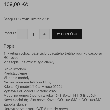
109,00 Kč
Časopis RC revue, květen 2022
-
+
Počet ks
DO KOŠÍKU
Popis
1. května vychází páté číslo dvacátého třetího ročníku časopisu
RC revue.
V časopisu naleznete tyto články:
Slovo úvodem
Představujeme
Víkend s modely
Nezrušitelné modelářské kluby
Kde smějí modeláři létat v roce 2022?
Výstava For Model Olomouc 2022
Model na gumový pohon z roku 1946 Sokol-464-G Brouček
Nová plochá digitální serva Kavan GO-1023MG a GO-1026MG
Zapojte slunce
Úprava servotesteru CCPM pro HV serva