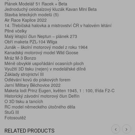
Plánek Modelář 51 Racek + Beta
Jednoduchý celobalzový kluzák Kavan Mini Beta
Stavba leteckých modelů (5)
Air Race Kaplice 2022
14. Třebíčská halovka a mistrovství ČR v halovém létání
Pilné včelky
Malý létající člun Neptun – plánek 273
Obří maketa PZL-104 Wilga
Junák – školní motorový model z roku 1964
Kanadský motorový model Wild Goose
Mráz M-3 Bonzo
Méně obvyklé uspořádání ocasních ploch
Využití 3D tisku (nejen) v modelářské dílně
Základy strojnictví III
Odlévání kovů do pískových forem
Jarní Military Běchovice 2022
Maketa lodi Prinz Eugen, květen 1945, 1 : 100, třída F2-C
Historický závodní motorový člun Delfín
O 3D tisku a tancích
RC model německého útočného děla
StuG III
Fotosoutěž
RELATED PRODUCTS