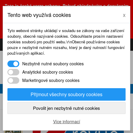
Toto je česká verze eshopu. Pokud objednáváte s doručením
na Slovensko, prosím využijte slovenskou verzi
Tento web využívá cookies
x
(sk.eshop.rcrevue.cz - kliknutím na slovenskou vlajku)
POZOR
ZMĚNA
: výdejní místo a kancelář jsou nyní na adrese
Tyto webové stránky ukládají v souladu se zákony na vaše zařízení
Olšanská 3, Praha 3, tel. (+420) 222 723 388, 774 777 794.
soubory, obecně nazývané cookies. Odsouhlaste prosím nastavení
0
cookies souborů pro použití webu.\r\nObecně používáme cookies
CS
SK
PŘIHLÁSIT
KOŠÍK
pouze v nezbytně nutném rozsahu, který je daný nutností fungování
používaných aplikací.
Nezbytně nutné soubory cookies
Analytické soubory cookies
Marketingové soubory cookies
RC REVUE 5/2022
Přijmout všechny soubory cookies
RC revue 5/2022
Home
Naše časopisy
RC revue
2022
Povolit jen nezbytně nutné cookies
Více informací