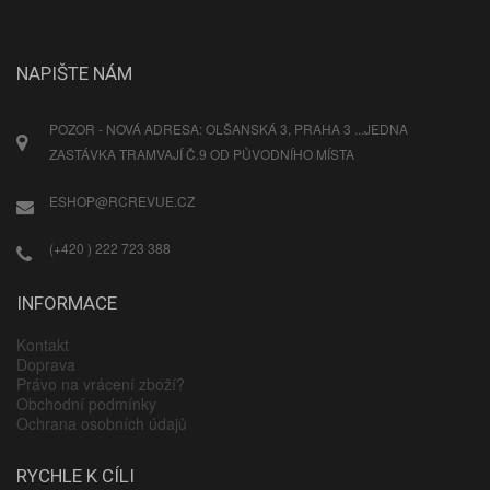
NAPIŠTE NÁM
POZOR - NOVÁ ADRESA: OLŠANSKÁ 3, PRAHA 3 ...JEDNA
ZASTÁVKA TRAMVAJÍ Č.9 OD PŮVODNÍHO MÍSTA
ESHOP@RCREVUE.CZ
(+420 ) 222 723 388
INFORMACE
Kontakt
Doprava
Právo na vrácení zboží?
Obchodní podmínky
Ochrana osobních údajů
RYCHLE K CÍLI