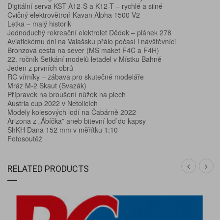
Digitální serva KST A12-S a K12-T – rychlé a silné
Cvičný elektrovětroň Kavan Alpha 1500 V2
Letka – malý historik
Jednoduchý rekreační elektrolet Dědek – plánek 278
Aviatickému dni na Valašsku přálo počasí i návštěvníci
Bronzová cesta na sever (MS maket F4C a F4H)
22. ročník Setkání modelů letadel v Místku Bahně
Jeden z prvních obrů
RC vírníky – zábava pro skutečné modeláře
Mráz M-2 Skaut (Svazák)
Přípravek na broušení nůžek na plech
Austria cup 2022 v Netolicích
Modely kolesových lodí na Čabárně 2022
Arizona z „Ábíčka” aneb bitevní loď do kapsy
ShKH Dana 152 mm v měřítku 1:10
Fotosoutěž
RELATED PRODUCTS