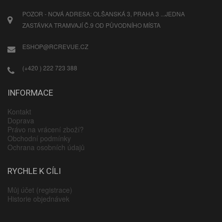
POZOR - NOVÁ ADRESA: OLŠANSKÁ 3, PRAHA 3 ...JEDNA
ZASTÁVKA TRAMVAJÍ Č.9 OD PŮVODNÍHO MÍSTA
ESHOP@RCREVUE.CZ
(+420 ) 222 723 388
INFORMACE
Kontakt
Doprava
Právo na vrácení zboží?
Obchodní podmínky
Ochrana osobních údajů
RYCHLE K CÍLI
Můj účet (registrace)
Historie objednávek