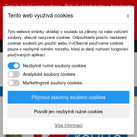
Toto je česká verze eshopu. Pokud objednáváte s doručením
na Slovensko, prosím využijte slovenskou verzi
Tento web využívá cookies
x
(sk.eshop.rcrevue.cz - kliknutím na slovenskou vlajku)
POZOR
ZMĚNA
: výdejní místo a kancelář jsou nyní na adrese
Tyto webové stránky ukládají v souladu se zákony na vaše zařízení
Olšanská 3, Praha 3, tel. (+420) 222 723 388, 774 777 794.
soubory, obecně nazývané cookies. Odsouhlaste prosím nastavení
0
cookies souborů pro použití webu.\r\nObecně používáme cookies
CS
SK
PŘIHLÁSIT
KOŠÍK
pouze v nezbytně nutném rozsahu, který je daný nutností fungování
používaných aplikací.
Nezbytně nutné soubory cookies
Analytické soubory cookies
Marketingové soubory cookies
RC REVUE 10/2022
Přijmout všechny soubory cookies
RC revue 10/2022
Home
Naše časopisy
RC revue
2022
Povolit jen nezbytně nutné cookies
Více informací