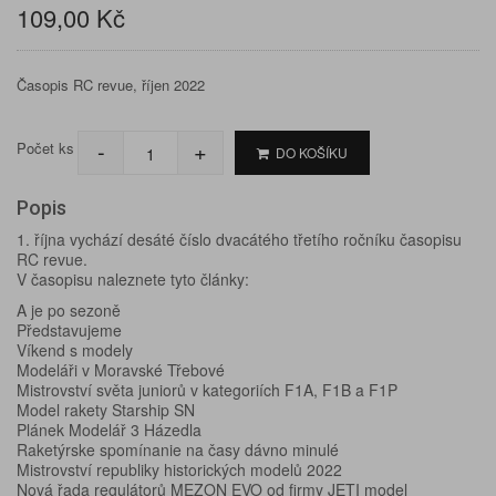
109,00 Kč
Časopis RC revue, říjen 2022
-
+
Počet ks
DO KOŠÍKU
Popis
1. října vychází desáté číslo dvacátého třetího ročníku časopisu
RC revue.
V časopisu naleznete tyto články:
A je po sezoně
Představujeme
Víkend s modely
Modeláři v Moravské Třebové
Mistrovství světa juniorů v kategoriích F1A, F1B a F1P
Model rakety Starship SN
Plánek Modelář 3 Házedla
Raketýrske spomínanie na časy dávno minulé
Mistrovství republiky historických modelů 2022
Nová řada regulátorů MEZON EVO od firmy JETI model