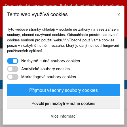
Toto je česká verze eshopu. Pokud objednáváte s doručením
na Slovensko, prosím využijte slovenskou verzi
Tento web využívá cookies
x
(sk.eshop.rcrevue.cz - kliknutím na slovenskou vlajku)
POZOR
ZMĚNA
: výdejní místo a kancelář jsou nyní na adrese
Tyto webové stránky ukládají v souladu se zákony na vaše zařízení
Olšanská 3, Praha 3, tel. (+420) 222 723 388, 774 777 794.
soubory, obecně nazývané cookies. Odsouhlaste prosím nastavení
0
cookies souborů pro použití webu.\r\nObecně používáme cookies
CS
SK
PŘIHLÁSIT
KOŠÍK
pouze v nezbytně nutném rozsahu, který je daný nutností fungování
používaných aplikací.
Nezbytně nutné soubory cookies
Analytické soubory cookies
Marketingové soubory cookies
CD-ROM RC REVUE 2007
Přijmout všechny soubory cookies
CD-
Home
Ostatní
CD a flash disky s časopisy
RC revue
ROM RC revue 2007
Povolit jen nezbytně nutné cookies
Více informací