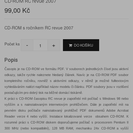
CD-ROM RC revue 2007
99,00 Kč
CD-ROM s ročníkem RC revue 2007
-
+
Počet ks
DO KOŠÍKU
Popis
Časopis je na CD-ROM ve formátu PDF. V souborech jednotlivých čísel jsou aktivní
odkazy, takže rychle naleznete hledaný článek. Navíc je na CD-ROM PDF soubor
kompletního ročníku, rovněž s aktivními odkazy, v němž je možné fulltextovým
vyhledáváním nalézt například název modelu či článku. PDF soubory jsou v rozlišení
postačujícím pro dobrý tisk na běžné domácí tiskárně.
K práci s CD-ROM časopisu RC revue je zapotřebí mít počítač s Windows 98 nebo
vyšším a s na­instalovaným internetovým prohlížečem. Dále je zapotřebí mít na
pevném disku počítače nainstalovaný prohlížeč PDF dokumentů Adobe Acrobat
Reader verze 4 nebo vyšší. Instalace lokalizované verze obsahem CD-ROM. K
rozumné práci s CD-ROM diskem doporučujeme počítač s procesorem Pentium II
300 MHz (nebo kompatibilní), 128 MB RAM, mechaniku 24x CD-ROM a vyšší