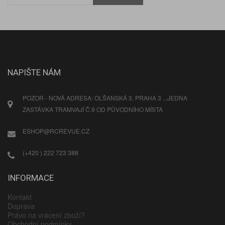
NAPIŠTE NÁM
POZOR - NOVÁ ADRESA: OLŠANSKÁ 3, PRAHA 3 ...JEDNA
ZASTÁVKA TRAMVAJÍ Č.9 OD PŮVODNÍHO MÍSTA
ESHOP@RCREVUE.CZ
(+420 ) 222 723 388
INFORMACE
Kontakt
Doprava
Právo na vrácení zboží?
Obchodní podmínky