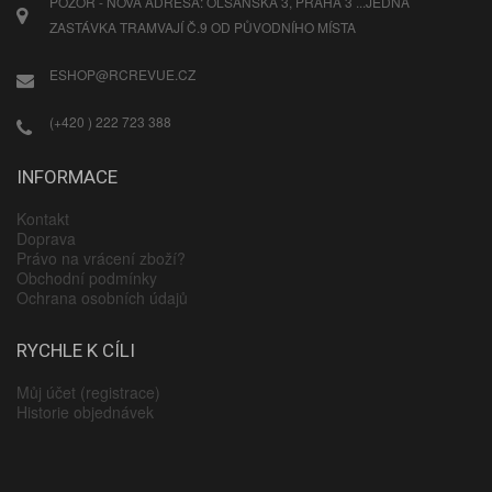
POZOR - NOVÁ ADRESA: OLŠANSKÁ 3, PRAHA 3 ...JEDNA
ZASTÁVKA TRAMVAJÍ Č.9 OD PŮVODNÍHO MÍSTA
ESHOP@RCREVUE.CZ
(+420 ) 222 723 388
INFORMACE
Kontakt
Doprava
Právo na vrácení zboží?
Obchodní podmínky
Ochrana osobních údajů
RYCHLE K CÍLI
Můj účet (registrace)
Historie objednávek