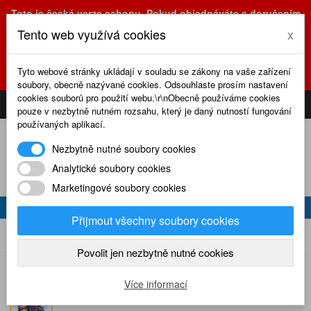
Toto je česká verze eshopu. Pokud objednáváte s doručením
na Slovensko, prosím využijte slovenskou verzi
Tento web využívá cookies
x
(sk.eshop.rcrevue.cz - kliknutím na slovenskou vlajku)
POZOR
ZMĚNA
: výdejní místo a kancelář jsou nyní na adrese
Tyto webové stránky ukládají v souladu se zákony na vaše zařízení
Olšanská 3, Praha 3, tel. (+420) 222 723 388, 774 777 794.
soubory, obecně nazývané cookies. Odsouhlaste prosím nastavení
0
cookies souborů pro použití webu.\r\nObecně používáme cookies
CS
SK
PŘIHLÁSIT
KOŠÍK
pouze v nezbytně nutném rozsahu, který je daný nutností fungování
používaných aplikací.
Nezbytně nutné soubory cookies
Analytické soubory cookies
Marketingové soubory cookies
KOMPLETNÍ ROČNÍK RC REVUE 2003
Přijmout všechny soubory cookies
Kompletní ročník RC revue 2003
Home
Výprodej
Povolit jen nezbytně nutné cookies
Více informací