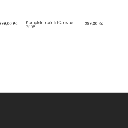
299,00 Kč
Kompletní ročník RC revue
299,00 Kč
Kompletn
2008
2010