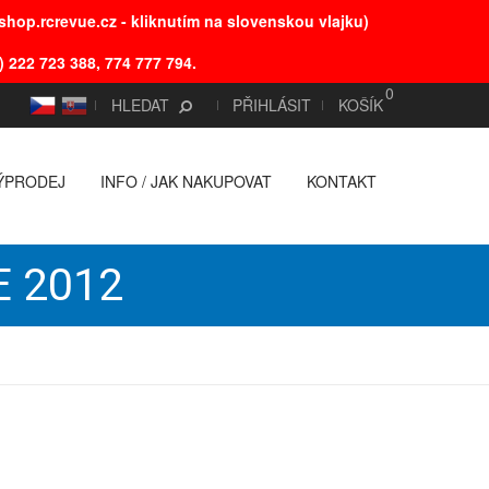
hop.rcrevue.cz - kliknutím na slovenskou vlajku)
) 222 723 388, 774 777 794.
0
CS
SK
HLEDAT
PŘIHLÁSIT
KOŠÍK
ÝPRODEJ
INFO / JAK NAKUPOVAT
KONTAKT
E 2012