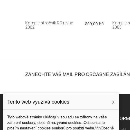
299,00 Kč
Kompletní ročník RC revue
299,00 Kč
Kompletní
2002
2003
ZANECHTE VÁŠ MAIL PRO OBČASNÉ ZASÍLÁNÍ
Tento web využívá cookies
x
Tyto webové stránky ukládají v souladu se zákony na vaše
NAPIŠTE NÁM
INFOR
zařízení soubory, obecně nazývané cookies. Odsouhlaste
prosím nastavení cookies souborů pro použití webu.\r\nObecně
Kontakt