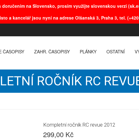
 doručením na Slovensko, prosím využijte slovenskou verzi (sk.es
ísto a kancelář jsou nyní na adrese Olšanská 3, Praha 3, tel. (+420
E ČASOPISY
ZAHR. ČASOPISY
PLÁNKY
OSTATNÍ
V
ETNÍ ROČNÍK RC REVU
Kompletní ročník RC revue 2012
299,00 Kč