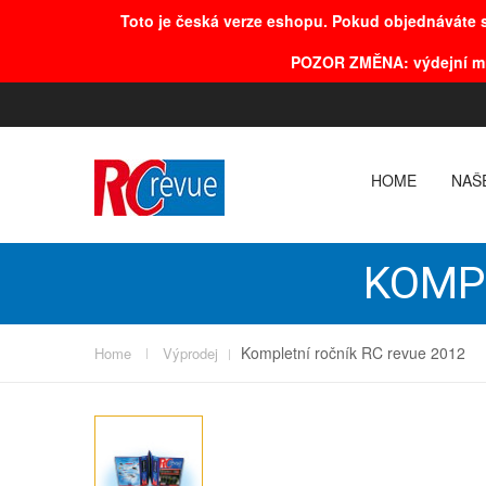
Toto je česká verze eshopu. Pokud objednáváte s
POZOR
ZMĚNA
: výdejní m
HOME
NAŠ
KOMPL
Kompletní ročník RC revue 2012
Home
Výprodej