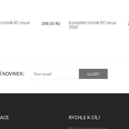
 ročník RC revue
299,00 Kč
Kompletní ročník RC revue
2006
 NOVINEK:
ULOŽIT
MACE
RYCHLE K CÍLI
Můj účet (registrace)