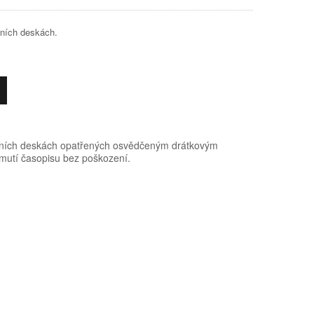
čních deskách.
ačních deskách opatřených osvědčeným drátkovým
mutí časopisu bez poškození.