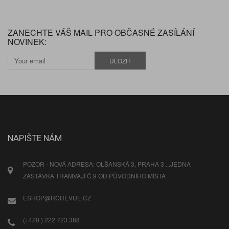
ZANECHTE VÁŠ MAIL PRO OBČASNÉ ZASÍLÁNÍ
NOVINEK:
ULOŽIT
NAPIŠTE NÁM
POZOR - NOVÁ ADRESA: OLŠANSKÁ 3, PRAHA 3 ...JEDNA
ZASTÁVKA TRAMVAJÍ Č.9 OD PŮVODNÍHO MÍSTA
ESHOP@RCREVUE.CZ
(+420 ) 222 723 388