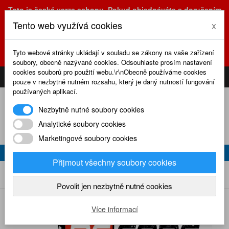
Toto je česká verze eshopu. Pokud objednáváte s doručením
na Slovensko, prosím využijte slovenskou verzi
Tento web využívá cookies
x
(sk.eshop.rcrevue.cz - kliknutím na slovenskou vlajku)
POZOR
ZMĚNA
: výdejní místo a kancelář jsou nyní na adrese
Tyto webové stránky ukládají v souladu se zákony na vaše zařízení
Olšanská 3, Praha 3, tel. (+420) 222 723 388, 774 777 794.
soubory, obecně nazývané cookies. Odsouhlaste prosím nastavení
0
cookies souborů pro použití webu.\r\nObecně používáme cookies
CS
SK
PŘIHLÁSIT
KOŠÍK
pouze v nezbytně nutném rozsahu, který je daný nutností fungování
používaných aplikací.
Nezbytně nutné soubory cookies
Analytické soubory cookies
Marketingové soubory cookies
RC CARS 6/2011
Přijmout všechny soubory cookies
RC cars 6/2011
Home
Naše časopisy
RC cars
2011
Povolit jen nezbytně nutné cookies
Více informací