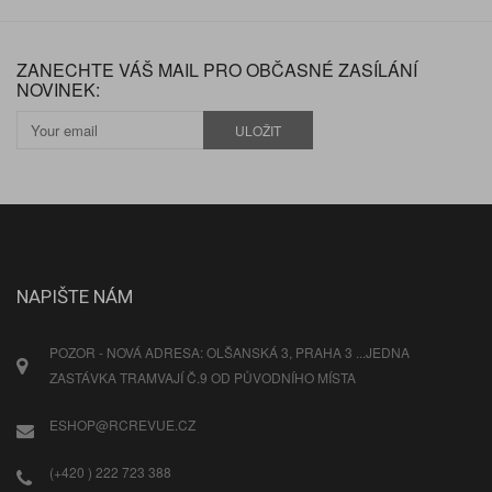
ZANECHTE VÁŠ MAIL PRO OBČASNÉ ZASÍLÁNÍ
NOVINEK:
ULOŽIT
NAPIŠTE NÁM
POZOR - NOVÁ ADRESA: OLŠANSKÁ 3, PRAHA 3 ...JEDNA
ZASTÁVKA TRAMVAJÍ Č.9 OD PŮVODNÍHO MÍSTA
ESHOP@RCREVUE.CZ
(+420 ) 222 723 388