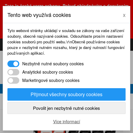
Toto je česká verze eshopu. Pokud objednáváte s doručením
na Slovensko, prosím využijte slovenskou verzi
Tento web využívá cookies
x
(sk.eshop.rcrevue.cz - kliknutím na slovenskou vlajku)
POZOR
ZMĚNA
: výdejní místo a kancelář jsou nyní na adrese
Tyto webové stránky ukládají v souladu se zákony na vaše zařízení
Olšanská 3, Praha 3, tel. (+420) 222 723 388, 774 777 794.
soubory, obecně nazývané cookies. Odsouhlaste prosím nastavení
0
cookies souborů pro použití webu.\r\nObecně používáme cookies
CS
SK
PŘIHLÁSIT
KOŠÍK
pouze v nezbytně nutném rozsahu, který je daný nutností fungování
používaných aplikací.
Nezbytně nutné soubory cookies
Analytické soubory cookies
Marketingové soubory cookies
RC CARS 12/2011
Přijmout všechny soubory cookies
RC cars 12/2011
Home
Naše časopisy
RC cars
2011
Povolit jen nezbytně nutné cookies
Více informací