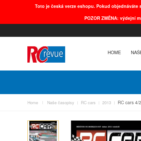
Toto je česká verze eshopu. Pokud objednáváte s
POZOR
ZMĚNA
: výdejní m
HOME
NAŠ
RC cars 4/
Home
Naše časopisy
RC cars
2013