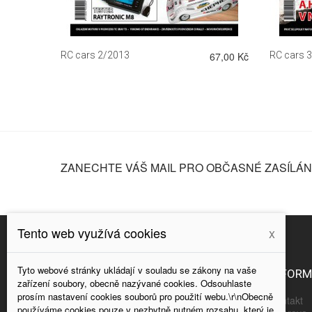
69,00 Kč
RC cars 2/2013
67,00 Kč
RC cars 
ZANECHTE VÁŠ MAIL PRO OBČASNÉ ZASÍLÁNÍ
Tento web využívá cookies
x
Tyto webové stránky ukládají v souladu se zákony na vaše
NAPIŠTE NÁM
INFOR
zařízení soubory, obecně nazývané cookies. Odsouhlaste
prosím nastavení cookies souborů pro použití webu.\r\nObecně
Kontakt
používáme cookies pouze v nezbytně nutném rozsahu, který je
POZOR - NOVÁ ADRESA: OLŠANSKÁ 3,