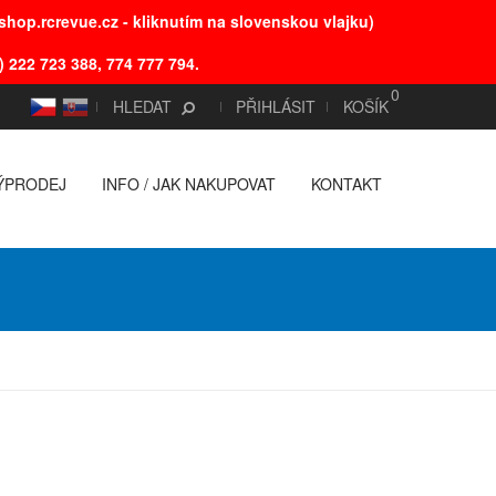
hop.rcrevue.cz - kliknutím na slovenskou vlajku)
) 222 723 388, 774 777 794.
0
CS
SK
HLEDAT
PŘIHLÁSIT
KOŠÍK
ÝPRODEJ
INFO / JAK NAKUPOVAT
KONTAKT