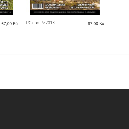
67,00 Kč
RC cars 6/2013
67,00 Kč
RC cars 