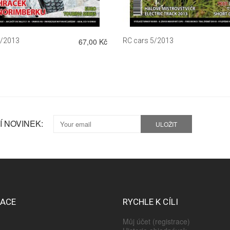
3/2013
67,00 Kč
RC cars 5/2013
 NOVINEK:
ULOŽIT
MACE
RYCHLE K CÍLI
Můj účet (registrace)