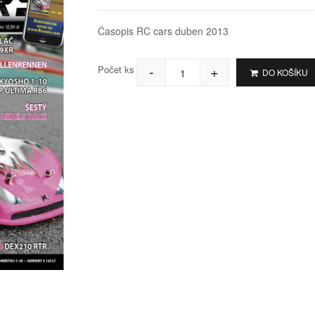
Časopis RC cars duben 2013
-
+
Počet ks
DO KOŠÍKU