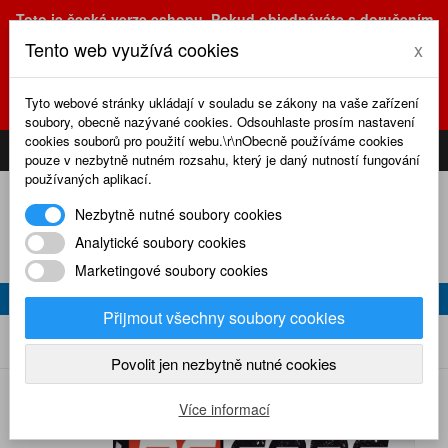
Toto je česká verze eshopu. Pokud objednáváte s doručením
na Slovensko, prosím využijte slovenskou verzi
Tento web využívá cookies
x
(sk.eshop.rcrevue.cz - kliknutím na slovenskou vlajku)
POZOR
ZMĚNA
: výdejní místo a kancelář jsou nyní na adrese
Tyto webové stránky ukládají v souladu se zákony na vaše zařízení
Olšanská 3, Praha 3, tel. (+420) 222 723 388, 774 777 794.
soubory, obecně nazývané cookies. Odsouhlaste prosím nastavení
0
cookies souborů pro použití webu.\r\nObecně používáme cookies
CS
SK
PŘIHLÁSIT
KOŠÍK
pouze v nezbytně nutném rozsahu, který je daný nutností fungování
používaných aplikací.
Nezbytně nutné soubory cookies
Analytické soubory cookies
Marketingové soubory cookies
RC CARS 8/2013
Přijmout všechny soubory cookies
RC cars 8/2013
Home
Naše časopisy
RC cars
2013
Povolit jen nezbytně nutné cookies
Více informací