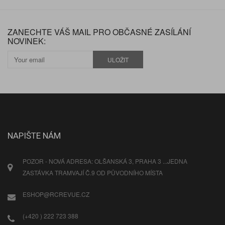
ZANECHTE VÁŠ MAIL PRO OBČASNÉ ZASÍLÁNÍ
NOVINEK:
ULOŽIT
NAPIŠTE NÁM
POZOR - NOVÁ ADRESA: OLŠANSKÁ 3, PRAHA 3 ...JEDNA
ZASTÁVKA TRAMVAJÍ Č.9 OD PŮVODNÍHO MÍSTA
ESHOP@RCREVUE.CZ
(+420 ) 222 723 388