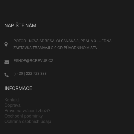
NAPIŠTE NÁM
POZOR - NOVÁ ADRESA: OLŠANSKÁ 3, PRAHA 3 ...JEDNA
ZASTÁVKA TRAMVAJÍ Č.9 OD PŮVODNÍHO MÍSTA
ESHOP@RCREVUE.CZ
(+420 ) 222 723 388
INFORMACE
Kontakt
Doprava
Právo na vrácení zboží?
Obchodní podmínky
Ochrana osobních údajů