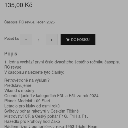
135,00 Kč
Časopis RC revue, leden 2025
-
+
Počet ks
DO KOŠÍKU
Popis
1. ledna vychází první číslo dvacátého šestého ročníku časopisu
RC revue.
V časopisu naleznete tyto články:
Retrovětroně na výsluní?
Představujeme
Víkend s modely
Ocenění junioři v kategoriích F3L a F5L za rok 2024
Plánek Modelář 109 Start
Letadlo pro kluky od osmi roků
Světový pohár raketýrů v Českém Těšíně
Mistrovství ČR a Český pohár F1G, F1H a F1J
Házedlo pro kruhový hod Žako
Rádiem řízený bumbrlíček z roku 1953 Trixter Beam