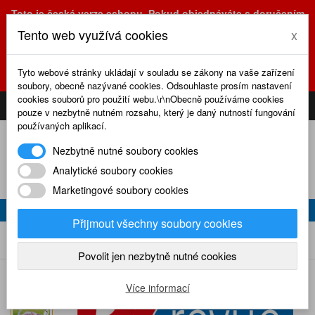
Toto je česká verze eshopu. Pokud objednáváte s doručením
na Slovensko, prosím využijte slovenskou verzi
Tento web využívá cookies
x
(sk.eshop.rcrevue.cz - kliknutím na slovenskou vlajku)
POZOR
ZMĚNA
: výdejní místo a kancelář jsou nyní na adrese
Tyto webové stránky ukládají v souladu se zákony na vaše zařízení
Olšanská 3, Praha 3, tel. (+420) 222 723 388, 774 777 794.
soubory, obecně nazývané cookies. Odsouhlaste prosím nastavení
0
cookies souborů pro použití webu.\r\nObecně používáme cookies
CS
SK
PŘIHLÁSIT
KOŠÍK
pouze v nezbytně nutném rozsahu, který je daný nutností fungování
používaných aplikací.
Nezbytně nutné soubory cookies
Analytické soubory cookies
Marketingové soubory cookies
RC REVUE 1/2025
Přijmout všechny soubory cookies
RC revue 1/2025
Home
Naše časopisy
RC revue
2025
Povolit jen nezbytně nutné cookies
Více informací