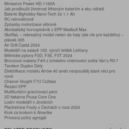
Miniservo Power HD-1160A
Jak prodloužit životnost lithiovým bateriím a aku nářadí
Baterie Bighobby Nano-Tech 2s 1,1 Ah
RC retrovětroně
Způsoby motorizace větroně
Akrobatický hornoplošník z EPP Madbull Max
SkoRaL – rekreačný model nielen do haly (ale nie pre každého) –
plánek 305
Air Grill Častá 2024
Modeláři na oslavě 100. výročí letiště Letňany
Mělnické pylony F3D, F3E, F3T 2024
Bronzová maketa F4H z loňského mistrovství světa Van’s RV-7
Tandem Duplex Defy
Elektrifkace modelu Arrow 40 aneb neopouštěj staré věci pro
nové
Chance Vought F7U Cutlass
Řezání EPP
Multifunkční gravírovací pero
3D tiskárna Prusa Core One
Lodní modeláři v Jinolicích
Plachetnice Footy v Čechách v roce 2024
Krok za krokom k Amerike
Prívesný poľný agregát