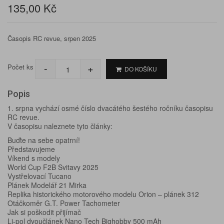
135,00 Kč
Časopis RC revue, srpen 2025
-
+
Počet ks
DO KOŠÍKU
Popis
1. srpna vychází osmé číslo dvacátého šestého ročníku časopisu
RC revue.
V časopisu naleznete tyto články:
Buďte na sebe opatrní!
Představujeme
Víkend s modely
World Cup F2B Svitavy 2025
Vystřelovací Tucano
Plánek Modelář 21 Mirka
Replika historického motorového modelu Orion – plánek 312
Otáčkoměr G.T. Power Tachometer
Jak si poškodit přijímač
Li-pol dvoučlánek Nano Tech Bighobby 500 mAh