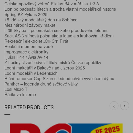
Celokompozitový větroň Pilatus B4 v měřítku 1:3,3
Lion po padesáti létech a trocha vlastní modelářské historie
Spring KŽ Pylons 2025
15. dětský modelářský den na Sobínce
Mezinárodní závody maket
L-39 Skyfox – polomaketa českého proudového letounu
Sack AS-6 stínová polomaketa letadla s kruhovým křídlem
Rekreační elektrolet „Cri-Cri″ Pirát
Reakční moment na vodě
Impregnace elektroniky
Iljušin Il-14 / Avia Av-14
Z Lučiny si žáci odvezli tituly mistrů České republiky
Lodní maketáři v Bakově nad Jizerou 2025
Lodní modeláři v Ledenicích
Říční remorkér Cap Sizun s jednoduchým vyvíječem dýmu
Panther – legenda druhé světové války
Losi Micro-T
Řádková inzerce
RELATED PRODUCTS