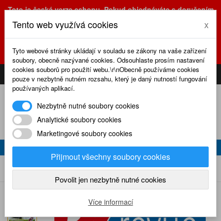
Toto je česká verze eshopu. Pokud objednáváte s doručením
na Slovensko, prosím využijte slovenskou verzi
Tento web využívá cookies
x
(sk.eshop.rcrevue.cz - kliknutím na slovenskou vlajku)
POZOR
ZMĚNA
: výdejní místo a kancelář jsou nyní na adrese
Tyto webové stránky ukládají v souladu se zákony na vaše zařízení
Olšanská 3, Praha 3, tel. (+420) 222 723 388, 774 777 794.
soubory, obecně nazývané cookies. Odsouhlaste prosím nastavení
0
cookies souborů pro použití webu.\r\nObecně používáme cookies
CS
SK
PŘIHLÁSIT
KOŠÍK
pouze v nezbytně nutném rozsahu, který je daný nutností fungování
používaných aplikací.
Nezbytně nutné soubory cookies
Analytické soubory cookies
Marketingové soubory cookies
RC REVUE 8/2025
Přijmout všechny soubory cookies
RC revue 8/2025
Home
Naše časopisy
RC revue
2025
Povolit jen nezbytně nutné cookies
Více informací