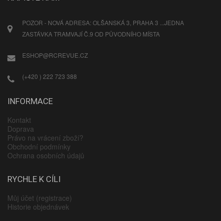
POZOR - NOVÁ ADRESA: OLŠANSKÁ 3, PRAHA 3 ...JEDNA
ZASTÁVKA TRAMVAJÍ Č.9 OD PŮVODNÍHO MÍSTA
ESHOP@RCREVUE.CZ
(+420 ) 222 723 388
INFORMACE
Kontakt
Doprava
Právo na vrácení zboží?
Obchodní podmínky
Ochrana osobních údajů
RYCHLE K CÍLI
Můj účet (registrace)
Historie objednávek