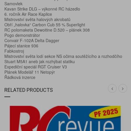
Samovlek
Kavan Strike DLG – výkonné RC házedlo
6. ročník Air Race Kaplice
Mistrovství světa halových akrobatů
Obří „halovka“ Carbon Cub 55 % Superlight
RC polomaketa Dewoitine D.520 – plánek 308
Pogo demonstrátor
Convair F-102A Delta Dagger
Pájecí stanice 936
Fabkostroj
Mistrovství světa lodí sekce NS očima soutěžícího a rozhodčího
Stuart M5A1 aneb jak rozhýbat statiku
Expediční speciál RGT Cruiser V3
Plánek Modelář 11 Netopýr
Řádková inzerce
RELATED PRODUCTS