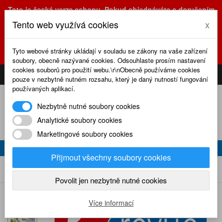
Toto je česká verze eshopu. Pokud objednáváte s doručením
na Slovensko, prosím využijte slovenskou verzi
Tento web využívá cookies
x
(sk.eshop.rcrevue.cz - kliknutím na slovenskou vlajku)
POZOR
ZMĚNA
: výdejní místo a kancelář jsou nyní na adrese
Tyto webové stránky ukládají v souladu se zákony na vaše zařízení
Olšanská 3, Praha 3, tel. (+420) 222 723 388, 774 777 794.
soubory, obecně nazývané cookies. Odsouhlaste prosím nastavení
0
cookies souborů pro použití webu.\r\nObecně používáme cookies
CS
SK
PŘIHLÁSIT
KOŠÍK
pouze v nezbytně nutném rozsahu, který je daný nutností fungování
používaných aplikací.
Nezbytně nutné soubory cookies
Analytické soubory cookies
Marketingové soubory cookies
RC REVUE 4/2025
Přijmout všechny soubory cookies
RC revue 4/2025
Home
Naše časopisy
RC revue
2025
Povolit jen nezbytně nutné cookies
Více informací