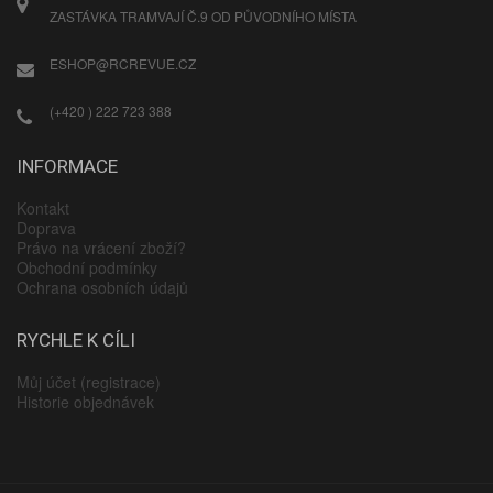
ZASTÁVKA TRAMVAJÍ Č.9 OD PŮVODNÍHO MÍSTA
ESHOP@RCREVUE.CZ
(+420 ) 222 723 388
INFORMACE
Kontakt
Doprava
Právo na vrácení zboží?
Obchodní podmínky
Ochrana osobních údajů
RYCHLE K CÍLI
Můj účet (registrace)
Historie objednávek