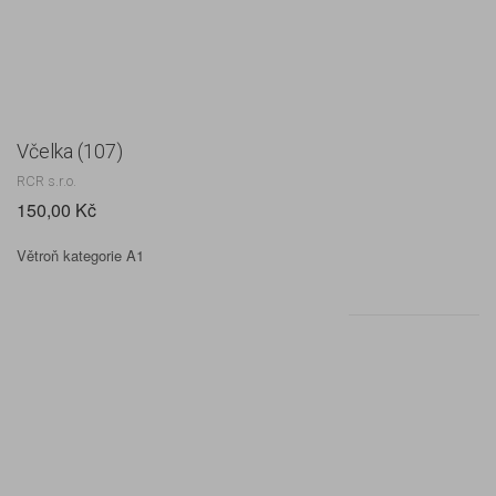
Včelka (107)
RCR s.r.o.
150,00 Kč
Větroň kategorie A1