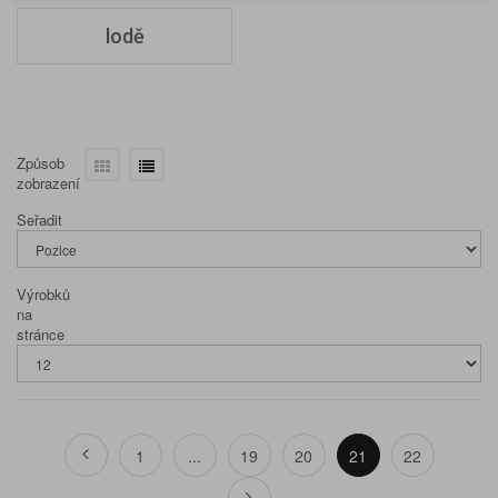
lodě
Způsob
zobrazení
Seřadit
Výrobků
na
stránce
1
...
19
20
21
22