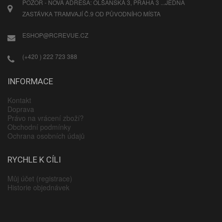
POZOR - NOVÁ ADRESA: OLŠANSKÁ 3, PRAHA 3 ...JEDNA
ZASTÁVKA TRAMVAJÍ Č.9 OD PŮVODNÍHO MÍSTA
ESHOP@RCREVUE.CZ
(+420 ) 222 723 388
INFORMACE
Kontakt
Doprava
Právo na vrácení zboží?
Obchodní podmínky
Ochrana osobních údajů
RYCHLE K CÍLI
Můj účet (registrace)
Historie objednávek