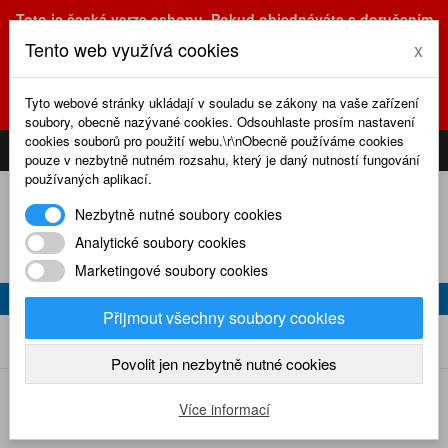
Toto je česká verze eshopu. Pokud objednáváte s doručením
na Slovensko, prosím využijte slovenskou verzi
Tento web využívá cookies
x
(sk.eshop.rcrevue.cz - kliknutím na slovenskou vlajku)
POZOR
ZMĚNA
: výdejní místo a kancelář jsou nyní na adrese
Tyto webové stránky ukládají v souladu se zákony na vaše zařízení
Olšanská 3, Praha 3, tel. (+420) 222 723 388, 774 777 794.
soubory, obecně nazývané cookies. Odsouhlaste prosím nastavení
0
cookies souborů pro použití webu.\r\nObecně používáme cookies
CS
SK
PŘIHLÁSIT
KOŠÍK
pouze v nezbytně nutném rozsahu, který je daný nutností fungování
používaných aplikací.
Nezbytně nutné soubory cookies
Analytické soubory cookies
Marketingové soubory cookies
PLÁNKY MODELÁŘ
Přijmout všechny soubory cookies
Plánky Modelář
Home
Plánky
Povolit jen nezbytně nutné cookies
Podkategorie
Více informací