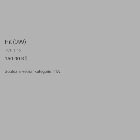
Hit (099)
RCR s.r.o.
150,00 Kč
Soutěžní větroň kategorie F1A