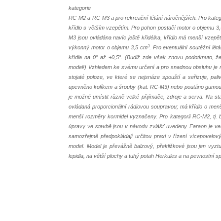
kategorie
RC-M2 a RC-M3 a pro rekreační létání náročnějších. Pro kate
křídlo s větším vzepětím. Pro pohon postačí motor o objemu 3
M3 jsou ovládána navíc ještě křidélka, křídlo má menší vzep
3
výkonný motor o objemu 3,5 cm
. Pro eventuální soutěžní lé
křídla na 0° až +0,5°. (Budiž zde však znovu podotknuto, ž
model!) Vzhledem ke svému určení a pro snadnou obsluhu je m
stojaté poloze, ve které se nejsnáze spouští a seřizuje, pa
upevněno kolíkem a šrouby (kat. RC-M3) nebo poutáno gumou p
je možné umístit různě velké přijímače, zdroje a serva. Na 
ovládaná proporcionální rádiovou soupravou; má křídlo o menší
menší rozměry kormidel vyznačeny. Pro kategorii RC-M2, tj. b
úpravy ve stavbě jsou v návodu zvlášť uvedeny. Faraon je velm
samozřejmě předpokládají určitou praxi v řízení vícepovelo
model. Model je převážně balzový, překližkové jsou jen vyztu
lepidla, na větší plochy a tuhý potah Herkules a na pevnostní sp