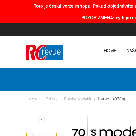
Toto je česká verze eshopu. Pokud objednáváte s
POZOR
ZMĚNA
: výdejní m
HOME
NAŠ
Faraon (070s)
Home
Plánky
Plánky Modelář