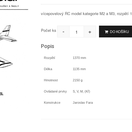
vícepovelový RC model kategorie M2 a M3, rozpětí 
-
+
Počet ks
DO KOŠÍKU
Popis
Rozpětí
1370 mm
Délka
1135 mm
Hmotnost
2150 g
Ovládané prvky
S, V, M, (Kř)
Konstrukce
Jaroslav Fara