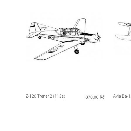
DETAIL
260,00 Kč
Z-126 Trener 2 (113s)
370,00 Kč
Avia Ba-1