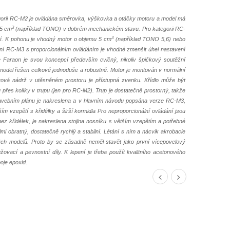
gorii RC-M2 je ovládána směrovka, výškovka a otáčky motoru a model má
3
,5 cm
(například TONO) v dobrém mechanickém stavu. Pro kategorii RC-
3
ětí. K pohonu je vhodný motor o objemu 5 cm
(například TONO 5,6) nebo
tání RC-M3 s proporcionálním ovládáním je vhodné zmenšit úhel nastavení
e Faraon je svou koncepcí především cvičný, nikoliv špičkový soutěžní
odel řešen celkově jednoduše a robustně. Motor je montován v normální
livová nádrž v utěsněném prostoru je přístupná zvenku. Křídlo může být
řes kolíky v trupu (jen pro RC-M2). Trup je dostatečně prostorný, takže
stavebním plánu je nakreslena a v hlavním návodu popsána verze RC-M3,
m vzepětí s křidélky a širší kormidla Pro neproporcionální ovládání jsou
ez křidélek, je nakreslena stojina nosníku s větším vzepětím a potřebné
i obratný, dostatečně rychlý a stabilní. Létání s ním a nácvik akrobacie
vých modelů. Proto by se zásadně neměl stavět jako první vícepovelový
žovací a pevnostní díly. K lepení je třeba použít kvalitního acetonového
oje epoxid.