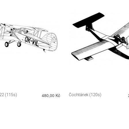
DETAIL
DETAIL
22 (115s)
480,00 Kč
Čochtánek (120s)