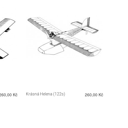
DETAIL
260,00 Kč
Krásná Helena (122s)
260,00 Kč
Terej 2 (