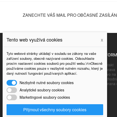
ZANECHTE VÁŠ MAIL PRO OBČASNÉ ZASÍLÁNÍ
Tento web využívá cookies
x
Tyto webové stránky ukládají v souladu se zákony na vaše
NAPIŠTE NÁM
INFOR
zařízení soubory, obecně nazývané cookies. Odsouhlaste
prosím nastavení cookies souborů pro použití webu.\r\nObecně
Kontakt
používáme cookies pouze v nezbytně nutném rozsahu, který je
POZOR - NOVÁ ADRESA: OLŠANSKÁ 3,
Doprava
daný nutností fungování používaných aplikací.
Právo na 
PRAHA 3 ...JEDNA ZASTÁVKA TRAMVAJÍ
Obchodní
Č.9 OD PŮVODNÍHO MÍSTA
Nezbytně nutné soubory cookies
Ochrana 
Analytické soubory cookies
ESHOP@RCREVUE.CZ
Marketingové soubory cookies
(+420 ) 222 723 388
Přijmout všechny soubory cookies