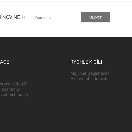
 NOVINEK:
ULOŽIT
MACE
RYCHLE K CÍLI
Můj účet (registrace)
Historie objednávek
vrácení zboží?
 podmínky
osobních údajů