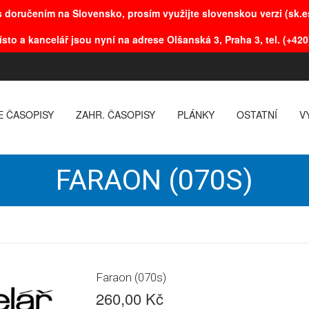
 doručením na Slovensko, prosím využijte slovenskou verzi (sk.es
ísto a kancelář jsou nyní na adrese Olšanská 3, Praha 3, tel. (+420
E ČASOPISY
ZAHR. ČASOPISY
PLÁNKY
OSTATNÍ
V
FARAON (070S)
Faraon (070s)
260,00 Kč