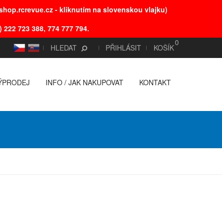
hop.rcrevue.cz - kliknutím na slovenskou vlajku)
) 222 723 388, 774 777 794.
0
CS
SK
HLEDAT
PŘIHLÁSIT
KOŠÍK
ÝPRODEJ
INFO / JAK NAKUPOVAT
KONTAKT