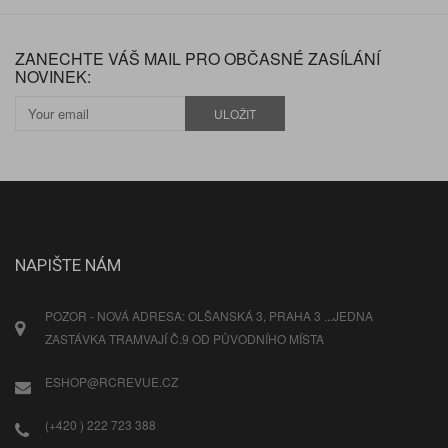
ZANECHTE VÁŠ MAIL PRO OBČASNÉ ZASÍLÁNÍ
NOVINEK:
ULOŽIT
NAPIŠTE NÁM
POZOR - NOVÁ ADRESA: OLŠANSKÁ 3, PRAHA 3 ...JEDNA
ZASTÁVKA TRAMVAJÍ Č.9 OD PŮVODNÍHO MÍSTA
ESHOP@RCREVUE.CZ
(+420 ) 222 723 388