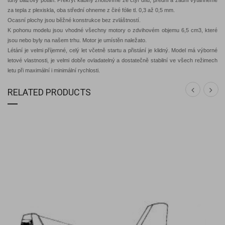
tuhý balzový potah. Překryt kabiny zhotovíme ze čtyř dílů, přední a zadní vytáhneme
za tepla z plexiskla, oba střední ohneme z čiré fólie tl. 0,3 až 0,5 mm.
Ocasní plochy jsou běžné konstrukce bez zvláštností.
K pohonu modelu jsou vhodné všechny motory o zdvihovém objemu 6,5 cm3, které
jsou nebo byly na našem trhu. Motor je umístěn naležato.
Létání je velmi příjemné, celý let včetně startu a přistání je klidný. Model má výborné
letové vlastnosti, je velmi dobře ovladatelný a dostatečně stabilní ve všech režimech
letu při maximální i minimální rychlosti.
RELATED PRODUCTS