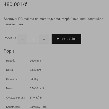
480,00 Kč
Sportovní RC maketa na motor 6,5 cm3, rozpětí 1620 mm, konstrukce
Jaroslav Fara
-
+
Počet ks
DO KOŠÍKU
Popis
Rozpětí
1620 mm
Délka
1365 mm
Hmotnost
3400 g
Motor
6,5–10 cm3
Ovládané prvky
S, V, Kř, M
Konstrukce
Jaroslav Fara