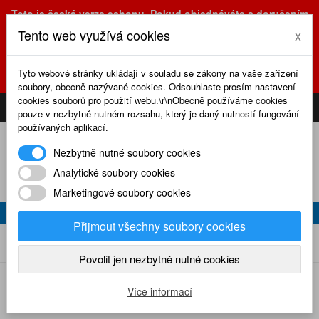
Toto je česká verze eshopu. Pokud objednáváte s doručením
na Slovensko, prosím využijte slovenskou verzi
Tento web využívá cookies
x
(sk.eshop.rcrevue.cz - kliknutím na slovenskou vlajku)
POZOR
ZMĚNA
: výdejní místo a kancelář jsou nyní na adrese
Tyto webové stránky ukládají v souladu se zákony na vaše zařízení
Olšanská 3, Praha 3, tel. (+420) 222 723 388, 774 777 794.
soubory, obecně nazývané cookies. Odsouhlaste prosím nastavení
0
cookies souborů pro použití webu.\r\nObecně používáme cookies
CS
SK
PŘIHLÁSIT
KOŠÍK
pouze v nezbytně nutném rozsahu, který je daný nutností fungování
používaných aplikací.
Nezbytně nutné soubory cookies
Analytické soubory cookies
Marketingové soubory cookies
TOM-8 (129S)
Přijmout všechny soubory cookies
Tom-8 (129s)
Home
Plánky
Plánky Modelář
Povolit jen nezbytně nutné cookies
Více informací