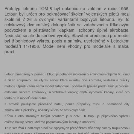
Prototyp letounu TOM-8 byl dokončen a zalétán v roce 1956.
Letoun byl určen pro pokračovací školení vojenských pilotů mezi
školními Z-26 a cvičnými variantami bojových letounů. Byl to
celokovový dvoumístný dolnoplošník se zatahovacím tříkolovým
podvozkem a přistávacími klapkami, schopný úplné akrobacie.
Nedostal se ale do sériové výroby. Stavební předlohou pro model
byl třípohledový výkres, popis a snímky, uveřejněné v Leteckém
modeláři 11/1956. Model není vhodný pro modeláře s malou
praxí.
Letoun zmenšený v poměru 1:6,75 je poháněn motorem o zdvihovém objemu 6,5 cm3
a řízen soupravou se čtyřmi servy, která ovládají obě kormidla, křidélka a otáčky
motoru. Oproti vzoru nemá model zatahovací podvozek (pouze přední kolo je otočné,
ovládané servem směrovky) a vztlakové klapky; chybí vybavení kabiny, které pro
tento druh modelů není nutné.
K stavbě použijeme převážně balzu, pouze přepážky trupu a namáhané díly
zhotovíme z překližky, nosníky křídla ze smrkových lišt.
Křídlo s oboustranným tuhým potahem je v celku. K trupu je připevněno vpředu
dvěma kolíky, vzadu dvěma polyamidovými šrouby a maticemi.
Trup sestává z balzových bočnic spojených přepážkami.Všechny plochy trupu nesou