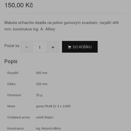
150,00 Kč
Maketa stíhacího letadla na pohon gumovým svazkem; rozpětí 405
mm; konstrukce ing. A. Alfery
-
+
Počet ks
DO KOŠÍKU
Popis
Rozpětí
405 mm
Délka
326 mm
Hmotnost
25 g
Motor
guma Pirelli 2x 4 x 1/400
Ovládané prvky
volně létající
Konstrukce
ing. Antonín Alfery