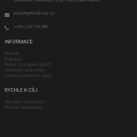
ESHOP@RCREVUE.CZ
(+420 ) 222 723 388
INFORMACE
Kontakt
Doprava
Právo na vrácení zboží?
Obchodní podmínky
Ochrana osobních údajů
RYCHLE K CÍLI
Můj účet (registrace)
Historie objednávek