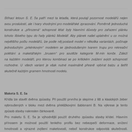
Stíhací letoun S. E. 5a patří mezi ta letadla, která poutají pozornost modelářů nejen
svou proslulostí, ale i tvary vhodnými pro modelářské zpracování. Poměrně jednoduchá
konstrukce a „přirozená“ schopnost létat byly hlavními důvody pro zařazení plánku
tohoto líbivého typu do řady plánků Modelář. Aby plánek našel uplatnění u co možná
největšího počtu modelářů, lze podle něj postavit model v několika variantách, počínaje
jednoduchým „prkénkovým“ modelem se zjednodušeným tvarem trupu pro rekreační
polétání a maketářským „brusem“ pro soutěže kategorie M-min konče. Záleží
na každém modeláři, pro kterou kombinaci se po kritickém zvážení svých schopností
rozhodne. U všech variant je však nutné maximálně přesně vybírat balzu a šetřit
skutečně každým gramem hmotnosti modelu.
Maketa S. E. 5a
Křídla lze stavět dvěma způsoby. Při použití prvního je slepíme z lišt a klasických žeber
vybroušených v bloku mezi dvěma překližkovými šablonami B. Na výkrese je tento
způsob stavby nakreslen čárkovaně.
Pro maketu S. E. 5a je výhodnější použít druhého způsobu stavby křídel. Hlavním
přínosem je možnost použití tenkého profilu bez nebezpečí deformace, snížení
hmotnosti a výrazné zvýšení maketovosti, neboť konstrukce odpovídá skutečnosti.