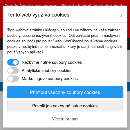
Toto je česká verze eshopu. Pokud objednáváte s doručením
na Slovensko, prosím využijte slovenskou verzi
Tento web využívá cookies
x
(sk.eshop.rcrevue.cz - kliknutím na slovenskou vlajku)
POZOR
ZMĚNA
: výdejní místo a kancelář jsou nyní na adrese
Tyto webové stránky ukládají v souladu se zákony na vaše zařízení
Olšanská 3, Praha 3, tel. (+420) 222 723 388, 774 777 794.
soubory, obecně nazývané cookies. Odsouhlaste prosím nastavení
0
cookies souborů pro použití webu.\r\nObecně používáme cookies
CS
SK
PŘIHLÁSIT
KOŠÍK
pouze v nezbytně nutném rozsahu, který je daný nutností fungování
používaných aplikací.
Nezbytně nutné soubory cookies
Analytické soubory cookies
Marketingové soubory cookies
SE-5A (086)
Přijmout všechny soubory cookies
SE-5A (086)
Home
Plánky
Plánky Modelář
Povolit jen nezbytně nutné cookies
Více informací