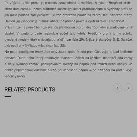
Po získání určité praxe je pracnost srovnatelná s klasickou stavbou. Broušení křídla,
které dost často u těchto subtilních konstrukcí končí probroušením a výsledný profil se
jen málo podobá zamýšlenému, je zde omezeno pouze na zabroušení náběžné hrany.
Určitou „nevýhodou“ je nutnost absolutně přesné práce a vyšší nároky na trpělivost.
Vrtuli můžeme použít buď upravenou plastikovou o průměru 150 nebo si zhotovíme vrtuli
vlastní. V tomto případě rozhoduje počet listů vrtule. Předlohy pro v tomto plánku
uvedené modely létaly s dvoulistou vrtulí (tvar listu 29). Některé skutečné S. E. 5a však
byly opatřeny čtyřlistou vrtulí (tvar listu 28).
Na potah použijeme tenký obarvený Japan nebo Modelspan. Obarvujeme buď textilními
barvami Duha nebo raději anilinovými barvami. Záleží na každém modeláři, zda znaky
a další symboly zhotoví podlepováním světlejšího papíru pod tmavší nebo obtisky. Je
dobré připomenout vlastnost bílého průklepového papíru – po nalepení na potah kryje
všechny barvy.
RELATED PRODUCTS