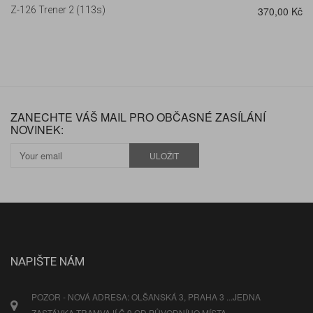
Z-126 Trener 2 (113s)
370,00 Kč
ZANECHTE VÁŠ MAIL PRO OBČASNÉ ZASÍLÁNÍ
NOVINEK:
ULOŽIT
NAPIŠTE NÁM
POZOR - NOVÁ ADRESA: OLŠANSKÁ 3, PRAHA 3 ...JEDNA
ZASTÁVKA TRAMVAJÍ Č.9 OD PŮVODNÍHO MÍSTA