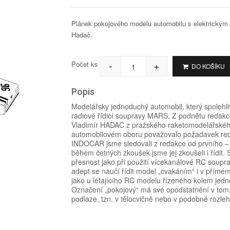
Plánek pokojového modelu automobilu s elektrickým
Hadač.
-
+
Počet ks
DO KOŠÍKU
Popis
Modelářsky jednoduchý automobil, který spolehli
radiové řídicí soupravy MARS. Z podnětu redakc
Vladimír HADAČ z pražského raketomodelářského 
automobilovém oboru považovalo požadavek red
INDOCAR jsme sledovali z redakce od prvního – p
během četných zkoušek jsme jej zkoušeli i řídi
přesnost jako při použití vícekanálové RC soupra
adept se naučí řídit model „cvakáním“ i v přímém 
jako u létajícího RC modelu řízeného kolem je
Označení „pokojový“ má své opodstatnění v tom, 
podlaze, tzn. v tělocvičně nebo v podobné rozleh