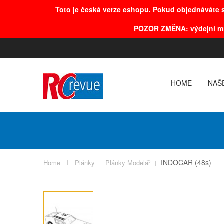
Toto je česká verze eshopu. Pokud objednáváte s
POZOR
ZMĚNA
: výdejní m
HOME
NAŠ
INDOCAR (48s)
Home
Plánky
Plánky Modelář