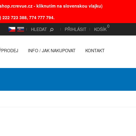
hop.rcrevue.cz - kliknutím na slovenskou vlajku)
) 222 723 388, 774 777 794.
0
CS
SK
HLEDAT
PŘIHLÁSIT
KOŠÍK
ÝPRODEJ
INFO / JAK NAKUPOVAT
KONTAKT