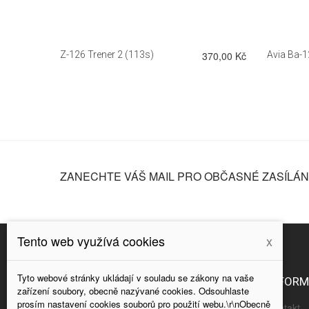
260,00 Kč
Z-126 Trener 2 (113s)
370,00 Kč
Avia Ba-1
ZANECHTE VÁŠ MAIL PRO OBČASNÉ ZASÍLÁNÍ
Tento web využívá cookies
x
Tyto webové stránky ukládají v souladu se zákony na vaše
NAPIŠTE NÁM
INFOR
zařízení soubory, obecně nazývané cookies. Odsouhlaste
prosím nastavení cookies souborů pro použití webu.\r\nObecně
Kontakt