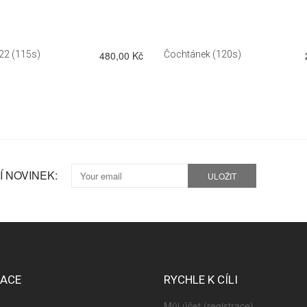
22 (115s)
480,00 Kč
Čochtánek (120s)
 NOVINEK:
ULOŽIT
MACE
RYCHLE K CÍLI
Můj účet (registrace)