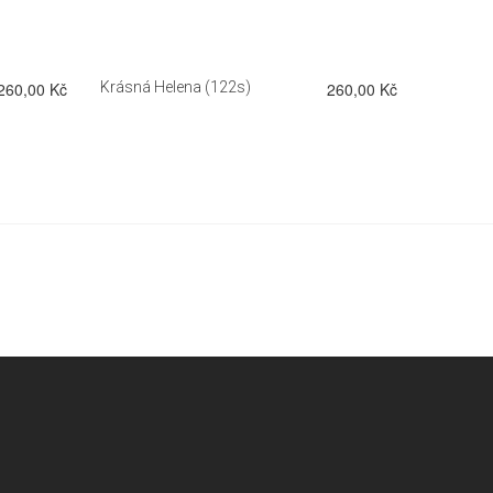
260,00 Kč
Krásná Helena (122s)
260,00 Kč
Terej 2 (