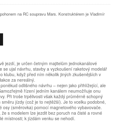
 pohonem na RC soupravu Mars. Konstruktérem je Vladimír
vě jezdí, je určen četným majitelům jednokanálové
e se ujal návrhu, stavby a vyzkoušení raketový modelář
klubu, když před ním několik jiných zkušenějších v
akce za nereálný.
oněkud odlišného návrhu – nejen jako přihlížející, ale
t. Samozřejmě řízení jedním kanálem neumožňuje onu
vy. Při troše trpělivosti však každý průměrně schopný
směru jízdy (což je to nejtěžší). Je to vcelku podobné,
dné osy (směrovka) pomocí magnetového vybavovače.
že s modelem lze jezdit bez poruch na čisté a rovné
lé místnosti; k jízdám venku se nehodí.