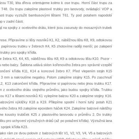
lzou T30, léta dřeva orientujeme kolmo k ose trupu. Horní část trupu za
T48. Do trupu zalepíme plastové trubky pro lanovody, ovládající VOP a
ti trupu vyztužit bambusovými lištami T61. Ty pod potahem napodobí
p v zadní části.
ají na spojky z ocelového drátu, které jsou zasunuty do mosazných trubek
ese. Připravíme si lišty nosníků K1, K2, náběžnou lištu K8, K9, odtokovou
o papírovou trubku v žebrech K4, K5 zhotovíme raději menší; po zalepení
trubky pro spojky křídla.
 žebra K3, K4, K5, náběžnou lištu K8, K9 a odtokovou lištu K10. Pozor -
u nebo balzy. Šablona udává sklon kořenového žebra pro správné vzepětí
akončení křídla K11, K14 a koncové žebro K7. Před vlepením stojin K15
 3 mm a nakroutíme negativy. Potom zalepíme stojiny K15. Po zaschnutí
12, K13 zakončení křídla. Připravíme si papírovou nebo jinou trubku K17.
 z ocelového drátu stejného průměru, jako budou spojky křídla. Trubku
ou K17 a lištami nosníků K1 vylepíme balzou K20 a zalepíme stojiny K16.
lzovými výkližky K18 a K19. Přilepíme spodní i horní tuhý potah K21
nového žebra K6 zalepíme epoxidem háček K24. Zalepíme balzové nákližky
me kousky trubiček K25 z plastového lanovodu o průměru 2. Do trubky
ku pro uchycení výztužných drátů (až po potažení křídla). Výztužná lana
spojek křídla K23.
ako rám ze dvou polovin z balzových lišt V1, V2, V3, V4, V5 a balzových