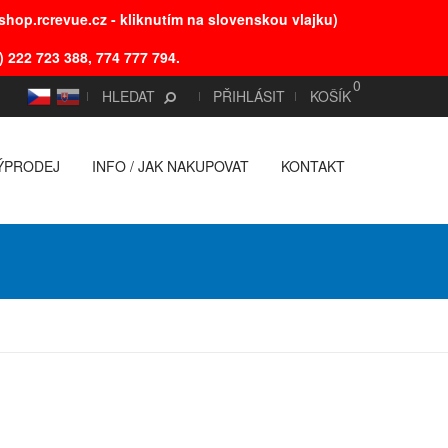
hop.rcrevue.cz - kliknutím na slovenskou vlajku)
) 222 723 388, 774 777 794.
0
CS
SK
HLEDAT
PŘIHLÁSIT
KOŠÍK
ÝPRODEJ
INFO / JAK NAKUPOVAT
KONTAKT