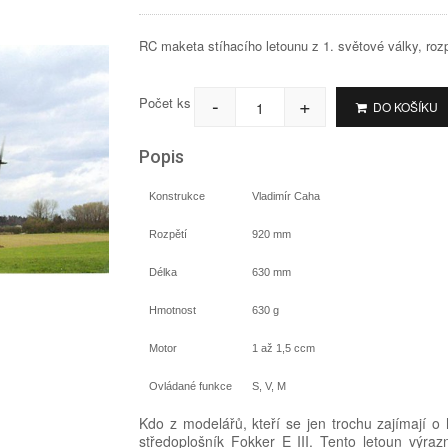
RC maketa stíhacího letounu z 1. světové války, ro
-
+
Počet ks
DO KOŠÍKU
Popis
Konstrukce
Vladimír Caha
Rozpětí
920 mm
Délka
630 mm
Hmotnost
630 g
Motor
1 až 1,5 ccm
Ovládané funkce
S, V, M
Kdo z modelářů, kteří se jen trochu zajímají o 
středoplošník Fokker E III. Tento letoun výr