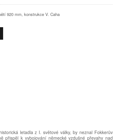
zpětí 920 mm, konstrukce V. Caha
historická letadla z I. světové války, by neznal Fokkerův
azně přispěl k vybojování německé vzdušné převahy nad