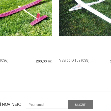
DETAIL
DETAIL
 (036)
260,00 Kč
VSB 66 Orlice (038)
 NOVINEK:
ULOŽIT