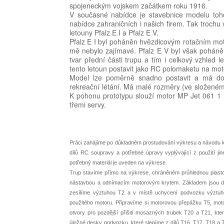
spojeneckým vojskem začátkem roku 1916.
V současné nabídce je stavebnice modelu toh
nabídce zahraničních i našich firem. Tak trochu
letouny Pfalz E I a Pfalz E V.
Pfalz E I byl poháněn hvězdicovým rotačním mot
mě nebylo zajímavé. Pfalz E V byl však pohá
tvar přední části trupu a tím i celkový vzhled 
tento letoun postavit jako RC polomaketu na mot
Model lze poměrně snadno postavit a má dobr
rekreační létání. Má malé rozměry (ve složeném
K pohonu prototypu slouží motor MP Jet 061 1
třemi servy.
Práci zahájíme po důkladném prostudování výkresu a návodu k
dílů RC soupravy a potřebné úpravy vyplývající z použití j
potřebný materiál je uveden na výkrese.
Trup stavíme přímo na výkrese, chráněném průhlednou plastov
nástavbou a odnímacím motorovým krytem. Základem jsou dvě
zesílíme výztuhou T2 a v místě uchycení podvozku výztuho
použitého motoru. Připravíme si motorovou přepážku T5, mo
otvory pro pozdější přišití mosazných trubek T20 a T21, kte
úložné desky podvozku, které slepíme z dílů T16, T17, T18 a 