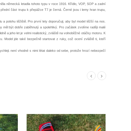
ěla německá letadla tohoto typu v roce 1916. Křídlo, VOP, SOP a zadní
 přední část trupu k přepážce T7 je černá. Černé jsou i lemy hran trupu,
 a polohu těžiště. Pro první lety doporučuji, aby byl model těžší na nos.
y měl být dobře zaběhnutý a spolehlivý. Pro začátek zvolíme raději malé
ě a jeho let je velmi realistický, zvláště na volnoběžné otáčky motoru. K
oru. Model jde také bezpečně startovat z ruky, což ocení zvláště ti, kteří
 rychleji. není vhodné s nimi létat daleko od sebe, protože hrozí nebezpečí