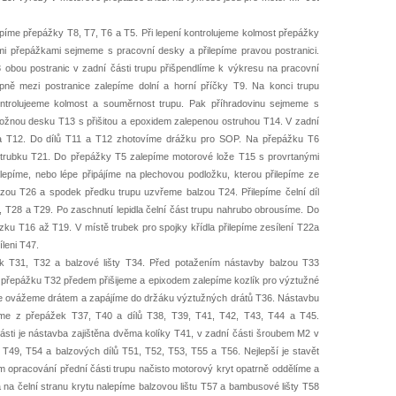
píme přepážky T8, T7, T6 a T5. Při lepení kontrolujeme kolmost přepážky
enými přepážkami sejmeme s pracovní desky a přilepíme pravou postranici.
 obou postranic v zadní části trupu přišpendlíme k výkresu na pracovní
ně mezi postranice zalepíme dolní a horní příčky T9. Na konci trupu
kontrolujeeme kolmost a souměrnost trupu. Pak příhradovinu sejmeme s
ložnou desku T13 s přišitou a epoxidem zalepenou ostruhou T14. V zadní
1 a T12. Do dílů T11 a T12 zhotovíme drážku pro SOP. Na přepážku T6
 trubku T21. Do přepážky T5 zalepíme motorové lože T15 s provrtanými
epíme, nebo lépe připájíme na plechovou podložku, kterou přilepíme ze
lzou T26 a spodek předku trupu uzvřeme balzou T24. Přilepíme čelní díl
 T28 a T29. Po zaschnutí lepidla čelní část trupu nahrubo obrousíme. Do
ku T16 až T19. V místě trubek pro spojky křídla přilepíme zesílení T22a
leni T47.
k T31, T32 a balzové lišty T34. Před potažením nástavby balzou T33
Na přepážku T32 předem přišijeme a epixodem zalepíme kozlík pro výztužné
ce ovážeme drátem a zapájíme do držáku výztužných drátů T36. Nástavbu
íme z přepážek T37, T40 a dílů T38, T39, T41, T42, T43, T44 a T45.
ásti je nástavba zajištěna dvěma kolíky T41, v zadní části šroubem M2 v
49, T54 a balzových dílů T51, T52, T53, T55 a T56. Nejlepší je stavět
m opracování přední části trupu načisto motorový kryt opatrně oddělíme a
na čelní stranu krytu nalepíme balzovou lištu T57 a bambusové lišty T58