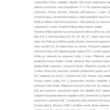
znázorňující žebra chladiče. Spodní část trupu potáhneme ba
pilotním prostorem mezi přepážkami T7 a T8 vylepíme balzou 
směrovku. Pokud chceme, můžeme příhradovinu v zadní čás
výztužná lana u skutečného letounu a také podstatně zpevní tru
Křídlo je dělené, klasické konstrukce. Obě poloviny se nasouv
zalepených v trupu. Vzepětí křídla je dáno tvarem spojek.
Poloviny křídla stavíme na rovné pracovní desce přímo na výkr
lištu K10 a všechna žebra K3, K4, K5, K6, K7. Zadní otvor pr
žeber do křídla jej zvětšíme podle průměru zhotovené papírové 
Lišty nosníků K1, K2 připevníme na výkres. Postupně zalepíme
kořenové žebro K5 zalepíme podle šablony Š2 z tvrdého papír
křídla po nasunutí na spojovací dráty v trupu. Přilepíme z
podložíme konce křídla v místě odtokové lišty kouskem balzy
lepidla křídlo sejmeme s pracovní desky. Přilepíme výztuhy K
Trubku zhotovíme navinutím tenkého potahového papíru na trn
K17 zalepíme do otvorů v žebrech K4 a K5. Prostor mezi trubk
Prostor kolem trubky K17 u pomocného nosníku vylepíme ba
kořenové části křídla. Přilepíme kořenové žebro K6. Do koře
K22 pro uchycení výztužných drátů. Do nákližků K22 zalepí
zalepíme kyanoakrylátovým lepidlem očko zhotovené ze špendlí
zhotovíme z gumové nitě. Z ocelového drátu ohneme čtyři kusy 
Ocasní plochy. Plovoucí VOP s profilem rovné desky slepíme j