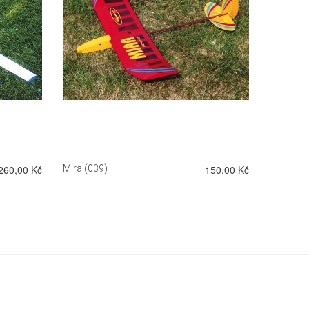
DETAIL
260,00 Kč
Mira (039)
150,00 Kč
Racek R-