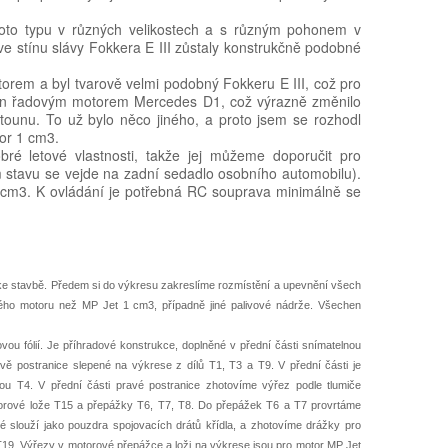
oto typu v různých velikostech a s různým pohonem v
 ve stínu slávy Fokkera E III zůstaly konstrukčně podobné
orem a byl tvarově velmi podobný Fokkeru E III, což pro
něn řadovým motorem Mercedes D1, což výrazně změnilo
letounu. To už bylo něco jiného, a proto jsem se rozhodl
or 1 cm3.
é letové vlastnosti, takže jej můžeme doporučit pro
 stavu se vejde na zadní sedadlo osobního automobilu).
 cm3. K ovládání je potřebná RC souprava minimálně se
e stavbě. Předem si do výkresu zakreslíme rozmístění a upevnění všech
iného motoru než MP Jet 1 cm3, případně jiné palivové nádrže. Všechen
ou fólií. Je příhradové konstrukce, doplněné v přední části snímatelnou
 postranice slepené na výkrese z dílů T1, T3 a T9. V přední části je
u T4. V přední části pravé postranice zhotovíme výřez podle tlumiče
torové lože T15 a přepážky T6, T7, T8. Do přepážek T6 a T7 provrtáme
ré slouží jako pouzdra spojovacích drátů křídla, a zhotovíme drážky pro
T19. Výřezy v motorové přepážce a loži na výkrese jsou pro motor MP Jet