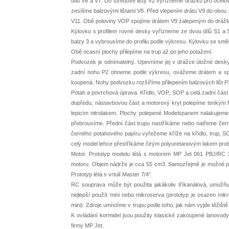
dílů V6 a V7. Do středové lišty V2 vyřízneme drážku pro ocelov
zesílíme balzovými lištami V8. Před vlepením drátu V9 do obo
V11. Obě poloviny VOP spojíme drátem V9 zalepeným do drážky 
Kýlovku s profilem rovné desky vyřízneme ze dvou dílů S1 a 
balzy 3 a vybrousíme do profilu podle výkresu. Kýlovku se sm
Obě ocasní plochy přilepíme na trup až po jeho potažení.
Podvozek je odnímatelný. Upevníme jej v drážce úložné desky
zadní nohu P2 ohneme podle výkresu, ovážeme drátem a spá
koupená. Nohy podvozku rozšíříme přilepením balzových lišt P3
Potah a povrchová úprava. Křídlo, VOP, SOP a celá zadní čás
dopředu, nástavbovou část a motorový kryt polepíme tenkým 
lepicím nitrolakem. Plochy polepené Modelspanem nalakujeme 
přebrousíme. Přední část trupu nastříkáme nebo natřeme černo
černého potahového papíru vyřežeme kříže na křídlo, trup, SO
celý model lehce přestříkáme čirým polyuretanovým lakem proti
Motor. Prototyp modelu létá s motorem MP Jet 061 PBJ/RC 1 
motoru. Objem nádrže je cca 55 cm3. Samozřejmě je možné pou
Prototyp létá s vrtulí Master 7/4”.
RC souprava může být použita jakákoliv tříkanálová, umožňu
nejlepší použít mini nebo mikroserva (prototyp je osazen mi
mini). Zdroje umístíme v trupu podle toho, jak nám vyjde těžiš
K ovládání kormidel jsou použity klasické zakoupené lanovod
firmy MP Jet.