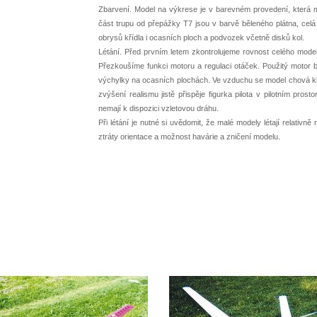
Zbarvení. Model na výkrese je v barevném provedení, která m
část trupu od přepážky T7 jsou v barvě běleného plátna, celá
obrysů křídla i ocasních ploch a podvozek včetně disků kol.
Létání. Před prvním letem zkontrolujeme rovnost celého modelu
Přezkoušíme funkci motoru a regulaci otáček. Použitý motor b
výchylky na ocasních plochách. Ve vzduchu se model chová klidn
zvýšení realismu jistě přispěje figurka pilota v pilotním prost
nemají k dispozici vzletovou dráhu.
Při létání je nutné si uvědomit, že malé modely létají relativně
ztráty orientace a možnost havárie a zničení modelu.