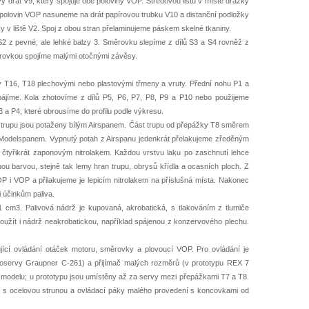
ý drát V9, který spojuje obě poloviny VOP. Středovou lištu v místě drážky
u polovin VOP nasuneme na drát papírovou trubku V10 a distanční podložky
v liště V2. Spoj z obou stran přelaminujeme páskem skelné tkaniny.
S2 z pevné, ale lehké balzy 3. Směrovku slepíme z dílů S3 a S4 rovněž z
ěrovkou spojíme malými otočnými závěsy.
 T16, T18 plechovými nebo plastovými třmeny a vruty. Přední nohu P1 a
jíme. Kola zhotovíme z dílů P5, P6, P7, P8, P9 a P10 nebo použijeme
 a P4, které obrousíme do profilu podle výkresu.
t trupu jsou potaženy bílým Airspanem. Část trupu od přepážky T8 směrem
Modelspanem. Vypnutý potah z Airspanu jedenkrát přelakujeme zředěným
čtyřikrát zaponovým nitrolakem. Každou vrstvu laku po zaschnutí lehce
u barvou, stejně tak lemy hran trupu, obrysů křídla a ocasních ploch. Z
P i VOP a přilakujeme je lepicím nitrolakem na příslušná místa. Nakonec
 účinkům paliva.
cm3. Palivová nádrž je kupovaná, akrobatická, s tlakováním z tlumiče
žít i nádrž neakrobatickou, například spájenou z konzervového plechu.
jící ovládání otáček motoru, směrovky a plovoucí VOP. Pro ovládání je
kroservy Graupner C-261) a přijímač malých rozměrů (v prototypu REX 7
tě modelu; u prototypu jsou umístěny až za servy mezi přepážkami T7 a T8.
y s ocelovou strunou a ovládací páky malého provedení s koncovkami od