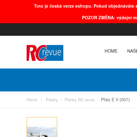
Toto je česká verze eshopu. Pokud objednáváte s
POZOR
ZMĚNA
: výdejní m
HOME
NAŠ
Pfalz E V (007)
Home
Plánky
Plánky RC revue