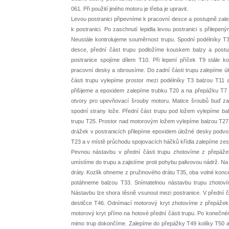
061. Při použití jiného motoru je třeba je upravit.
Levou postranici připevníme k pracovní desce a postupně zale
k postranici. Po zaschnutí lepidla levou postranici s přilep
Neustále kontrolujeme souměrnost trupu. Spodní podélníky T3
desce, přední část trupu podložíme kouskem balzy a postup
postranice spojíme dílem T10. Při lepení příček T9 stále 
pracovní desky a obrousíme. Do zadní části trupu zalepíme ú
části trupu vylepíme prostor mezi podélníky T3 balzou T1
přišijeme a epoxidem zalepíme trubku T20 a na přepážku T7
otvory pro upevňovací šrouby motoru. Matice šroubů buď zal
spodní strany lože. Přední část trupu pod ložem vylepíme ba
trupu T25. Prostor nad motorovým ložem vylepíme balzou T27,
drážek v postranicích přilepíme epoxidem úložné desky podvoz
T23 a v místě průchodu spojovacích háčků křídla zalepíme zesí
Pevnou nástavbu v přední části trupu zhotovíme z přepáže
umístíme do trupu a zajistíme proti pohybu palivovou nádrž. 
dráty. Kozlík ohneme z pružinového drátu T35, oba volné kon
potáhneme balzou T33. Snímatelnou nástavbu trupu zhotov
Nástavbu lze shora těsně vsunout mezi postranice. V přední č
destičce T46. Odnímací motorový kryt zhotovíme z přepážek T
motorový kryt přímo na hotové přední části trupu. Po konečné
mimo trup dokončíme. Zalepíme do přepážky T49 kolíky T50 a 