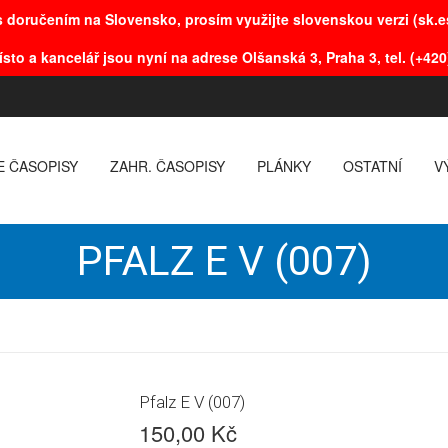
 doručením na Slovensko, prosím využijte slovenskou verzi (sk.es
ísto a kancelář jsou nyní na adrese Olšanská 3, Praha 3, tel. (+420
E ČASOPISY
ZAHR. ČASOPISY
PLÁNKY
OSTATNÍ
V
PFALZ E V (007)
Pfalz E V (007)
150,00 Kč