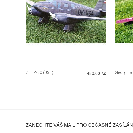
DETAIL
260,00 Kč
Zlín Z-20 (035)
480,00 Kč
Georgina
ZANECHTE VÁŠ MAIL PRO OBČASNÉ ZASÍLÁNÍ