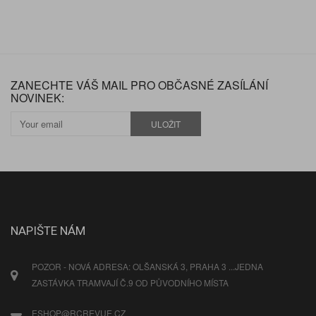
ZANECHTE VÁŠ MAIL PRO OBČASNÉ ZASÍLÁNÍ
NOVINEK:
ULOŽIT
NAPIŠTE NÁM
POZOR - NOVÁ ADRESA: OLŠANSKÁ 3, PRAHA 3 ...JEDNA
ZASTÁVKA TRAMVAJÍ Č.9 OD PŮVODNÍHO MÍSTA
ESHOP@RCREVUE.CZ