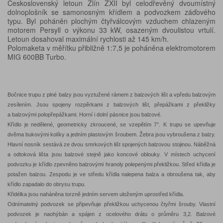
Československý letoun Zlín ZXII byl celodřevěný dvoumístný
dolnoplošník se samonosným křídlem a podvozkem záďového
typu. Byl poháněn plochým čtyřválcovým vzduchem chlazeným
motorem Persyll o výkonu 33 kW, osazeným dvoulistou vrtulí.
Letoun dosahoval maximální rychlosti až 145 km/h.
Polomaketa v měřítku přibližně 1:7,5 je poháněna elektromotorem
MIG 600BB Turbo.
Bočnice trupu z plné balzy jsou vyztužené rámem z balzových lišt a vpředu balzovým
zesílením. Jsou spojeny rozpěrkami z balzových lišt, přepážkami z překližky
a balzovými polopřepážkami. Horní i dolní pásnice jsou balzové.
Křídlo je nedělené, geometricky zkroucené, se vzepětím 7°. K trupu se upevňuje
dvěma bukovými kolíky a jedním plastovým šroubem. Žebra jsou vybroušena z balzy.
Hlavní nosník sestává ze dvou smrkových lišt spojených balzovou stojinou. Náběžná
a odtoková lišta jsou balzové stejně jako koncové oblouky. V místech uchycení
podvozku je křídlo zpevněno balzovými hranoly polepenými překližkou. Střed křídla je
potažen balzou. Zespodu je ve středu křídla nalepena balza a obroušena tak, aby
křídlo zapadalo do obrysu trupu.
Křidélka jsou naháněna torzně jedním servem uloženým uprostřed křídla.
Odnímatelný podvozek se připevňuje překližkou uchycenou čtyřmi šrouby. Vlastní
podvozek je naohýbán a spájen z ocelového drátu o průměru 3,2. Balzové