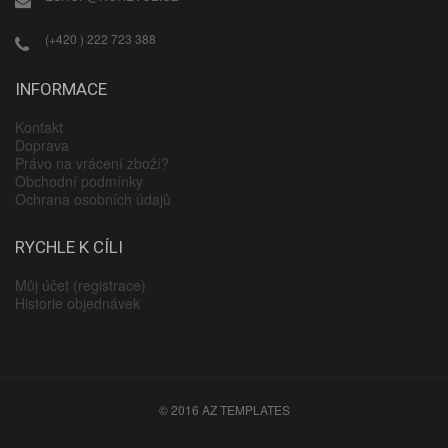
(+420 ) 222 723 388
INFORMACE
Kontakt
Doprava
Právo na vrácení zboží?
Obchodní podmínky
Ochrana osobních údajů
RYCHLE K CÍLI
Můj účet (registrace)
Historie objednávek
© 2016 AZ TEMPLATES