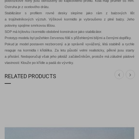
podvozkové nohy jsou obroušeny do kapkovitého profilu. Kola mají průměr 55 mm.
Ostruha je z ocelového drátu.
Stabilizátor s profilem rovné desky slepíme jako rám z balzových lišt
a trojúhelníkových výztuh. Výškové kormidlo je vybroušeno z plné balzy. Jeho
poloviny spojíme smrkovou lištou.
SOP má kýlovku i kormidlo obdobné konstrukce jako stabilizátor.
Prototyp modelu byl požehlen červenou fólií s přižehlenými bílými a černými doplňky.
Pokud je model postaven nezborcený a je správně vyvážený, létá stabilně a rychle
reaguje na kormidla i křidélka. Za letu působí velmi realisticky, pěkné jsou starty
a přistání. Nedoporučuji však jeho pilotáž začátečníkům, protože má záludné pádové
vlastnosti: Klouže po křídle a padá do vývrtky.
RELATED PRODUCTS