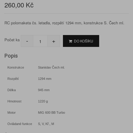
260,00 Kč
RC polomaketa čs. letadla, rozpětí 1294 mm, konstrukce S. Čech ml.
-
+
Počet ks
DO KOŠÍKU
Popis
Konstrukce
Stanislav Čech ml.
Rozpětí
1294 mm
Délka
945 mm
Hmotnost
1220 g
Motor
MIG 600 BB Turbo
Ovládané funkce
S, V, Kř., M