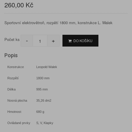
260,00 Kč
Sportovní elektrovětroň, rozpětí 1800 mm, konstrukce L. Walek
-
+
Počet ks
DO KOŠÍKU
Popis
Konstrukce
Leopold Walek
Rozpětí
1800 mm
Délka
995 mm
Nosná plocha
35,26 dm2
Hmotnost
680 g
Ovládané prvky
S, V, Klapky