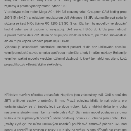
zajímavý a přitom výkonný motor Python 100.
V prototypu mám motor Mega ACn 16/15/5 osazený vrtulí Graupner CAM folding prop
205/115 (8/4,5“) a ovládaný regulátorem Jeti Advance 18-3P; akumulátorová sada je
složena ze šesti NiCd článků RC-1200 2/3 SC. S osmičlánkem by model byl ve stoupání
hodně ostrý, ale já osobně to nevyžaduji. Dvě serva HS-55 do křídla jsou nutností
a pokud možno další dvě stejná do trupu jsou ideálním řešením, při trošce šikovnosti se
ale do trupu vejdou i cenově přijatelnější HS-81.
Výhodou je celobalzová konstrukce, možnost postavit křídlo bez uhlíkového nosníku,
velmi jednoduchá stavba s malou spotřebou materiálu a tedy i malými náklady. Bel ami je
velmi kompaktní model s vysokými užitnými vlastnostmi, který lze nabídnout všem, kdož
propadli kouzlu větroňářského elektroletu.
Křídlo lze stavět v několika variantách. Na plánu jsou zakresleny dvě. Obě s použitím
JETI uhlíkové trubky o průměru 8 mm. Pravá polovina křídla je nakreslena pro
variantu stavby ze tří trubek, levá ze dvou trubek, kdy chybějící délka je v uchu
nastavena stojatým nosníkem z tvrdé balzy 4x7. Sám mám model postaven ze dvou
trubek a ze šuplíkových odřezků, které nastavují nosník i v uchu na plnou délku. Bez
„ztráty kytičky“ lze místo uhlíkových nosníků použít dvě smrkové pásnice 3x5 nad
sebou a rozepřít je stojinou z balzy 1,5 s léty na výšku. V tom případě ale zajistíme