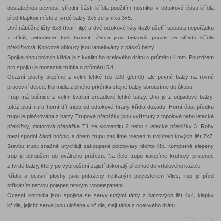
dostatečnou pevnost střední části křídla použitím nosníku v odtokové části křídla
před klapkou místo z tvrdé balzy 3x5 ze smrku 3x5.
Dvě náběžné lišty 6x8 (tvar Filip) a dvě odtokové lišty 4x20 ušetří spoustu nepořádku
v dílně, nebudeme tolik brousit. Žebra jsou balzová, pouze ve středu křídla
překližková. Koncové oblouky jsou lamelovány z pásků balzy.
Spojka obou polovin křídla je z kvalitního ocelového drátu o průměru 4 mm. Pouzdrem
pro spojku je mosazná trubka o průměru 5/4.
Ocasní plochy slepíme z velmi lehké (do 100 g/cm3), ale pevné balzy na rovné
pracovní desce. Kormidla z plného prkénka stejné balzy sbrousíme do úkosu.
Trup má bočnice z velmi kvalitní zrcadlové lehké balzy. Dno je z odpadové balzy,
totéž platí i pro horní díl trupu od odtokové hrany křídla dozadu. Horní část předku
trupu je plaňkována z balzy. Trupové přepážky jsou vyříznuty z topolové nebo letecké
překližky, motorová přepážka T1 ze sklotextitu 2 nebo z letecké překližky 3. Rohy
mezi spodní částí bočnic a dnem trupu zesílíme vlepením trojúhelníkových lišt 7x7.
Stavbu trupu značně urychlují zakoupené polotovary těchto lišt. Kompletně slepený
trup je obroušen do oválného průřezu. Na čelo trupu nalepíme kruhový prstenec
z tvrdé balzy, který po vybroušení zajistí dokonalý přechod do vrtulového kužele.
Křídlo a ocasní plochy jsou potaženy netkaným polyesterem Vlies, trup je před
stříkáním barvou polepen tenkým Modelspanem.
Ocasní kormidla jsou spojena se servy tuhými táhly z balzových lišt 4x4, klapky
křídla, jejichž serva jsou uložena v křídle, mají táhla z ocelového drátu.