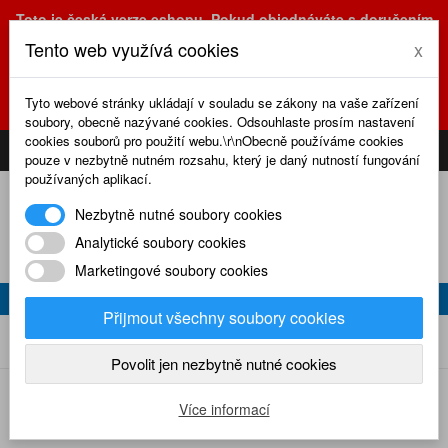
Toto je česká verze eshopu. Pokud objednáváte s doručením
na Slovensko, prosím využijte slovenskou verzi
Tento web využívá cookies
x
(sk.eshop.rcrevue.cz - kliknutím na slovenskou vlajku)
POZOR
ZMĚNA
: výdejní místo a kancelář jsou nyní na adrese
Tyto webové stránky ukládají v souladu se zákony na vaše zařízení
Olšanská 3, Praha 3, tel. (+420) 222 723 388, 774 777 794.
soubory, obecně nazývané cookies. Odsouhlaste prosím nastavení
0
cookies souborů pro použití webu.\r\nObecně používáme cookies
CS
SK
PŘIHLÁSIT
KOŠÍK
pouze v nezbytně nutném rozsahu, který je daný nutností fungování
používaných aplikací.
Nezbytně nutné soubory cookies
Analytické soubory cookies
Marketingové soubory cookies
BEL AMI (065)
Přijmout všechny soubory cookies
Bel ami (065)
Home
Plánky
Plánky RC revue
Povolit jen nezbytně nutné cookies
Více informací