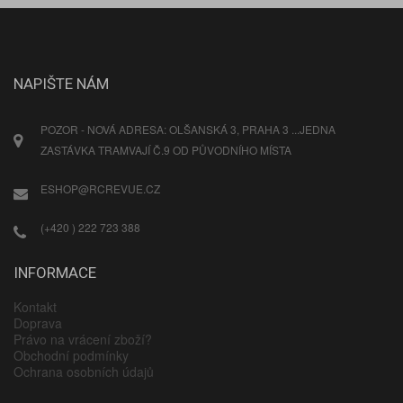
NAPIŠTE NÁM
POZOR - NOVÁ ADRESA: OLŠANSKÁ 3, PRAHA 3 ...JEDNA
ZASTÁVKA TRAMVAJÍ Č.9 OD PŮVODNÍHO MÍSTA
ESHOP@RCREVUE.CZ
(+420 ) 222 723 388
INFORMACE
Kontakt
Doprava
Právo na vrácení zboží?
Obchodní podmínky
Ochrana osobních údajů