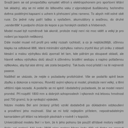
Snažil jsem se od prvopočátku vymyslet větroň s elektropohonem pro sportovní létání
tak skladný, aby se mi vešel do látkového vaku z výprodejové šusťákoviny, tvořeného
dvěma podélnými kapsami s uchem k přehození přes rameno. To abych měl volné obě
ruce. Do jedné ruky patří taška s vysílačem, akumulátory a svačinou, do druhé
„vanderštik“ k podpoře chůze do kopce a po horských cestách a hřebenech.
Model musel být rozměrově tak akorát, protože malý není nic moc vidět a velký je pro
nošení po kopcích nešikovný.
Dále model musel mít profil pro velký rozsah rychlostí, a co je nejdůležitější, účinnou
klapku na odtokové liště, která minimální výchylkou nahoru zrychlí kluz při úniku z oblasti
klesání a malou výchylkou dolů zpomalí let tam, kde pátrám po stoupavé oblasti, ale
hlavně velkou výchylkou dolů slouží k účinnému brzdění sestupu s naplno potlačenou
výškovkou, aby byl sice strmý, ale zcela bezpečný. Tak budu moci přistát i na té nejmenší
pasece.
Naštěstí se ukázalo, že nejde o požadavky protichůdné. Vše se podařilo splnit beze
zbytku a dokonce s rezervou. Rovněž svými výkony si model, přestože není velký, s těmi
většími nijak nezadá. A podařilo se mi splnit i dodatečný požadavek, že se model nesmí
pronést. Při rozpětí 1800 mm a dobrých schopnostech i výkonech má letovou hmotnost
pod 700 gramů; to je vynikající výsledek.
Název modelu Bel ami (krásný přítel) vznikl dodatečně po důkladném odzkoušení
a prověření jeho možností. Stal se mi totiž nejlepším přítelem, nepostradatelným
kamarádem při létání na letových plochách v rovině i v kopcích.
Univerzálnost modelu tkví i v tom, že k jeho pohonu lze použít střídavé motory nejširší
škály, od motorů AXI řady 2808 přes motory Mega řady 400 až třeba po cenově